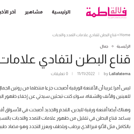
الرئيسية
مشاهير
آخر الأخب
Home
»
قناع البطن لتفادي علامات التمدد والندبات
الرئيسية
جمال
قناع البطن لتفادي علامات 
Lallafatema
by
11/11/2022
0 تعليقات
ليس أمرا غريبا أن الأقنعة الورقية أصبحت جزءا منتظما من روتين الجم
للعينين والأنف والشفاه، سواء كنت تبحثين سيدتي عن إخفاء ظهور البثو
وهناك أيضا أقنعة ورقية لليدين، القدم والجديد أصبحت في الأسواق أ
يساعد قناع البطن في تقليل من ظهور علامات التمدد والندبات بالنسب
بالكامل مثل الألو فيرا الذي يرطب ويلطف ويعزز التجدد وهو مضاد طب