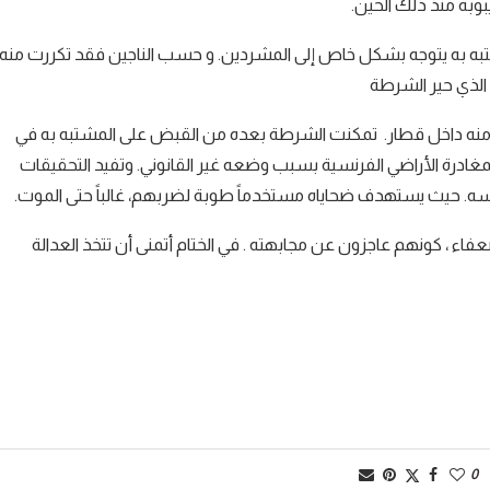
وبة منذ ذلك الحين.
لمشتبه به يتوجه بشكل خاص إلى المشردين. و حسب الناجين فقد تكررت منه
 الذي حير الشرطة
تداء منه داخل قطار. تمكنت الشرطة بعده من القبض على المشتبه به في
 بمغادرة الأراضي الفرنسية بسبب وضعه غير القانوني. وتفيد التحقيقات
فسه. حيث يستهدف ضحاياه مستخدماً طوبة لضربهم، غالباً حتى الموت.
اء ، كونهم عاجزون عن مجابهته . في الختام أتمنى أن تتخذ العدالة
0