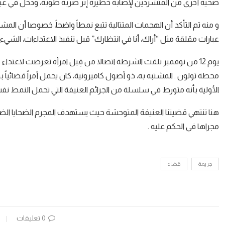
ضحية أخرى من المتشردين لإصابة خطيرة إثر ضربة طوبة، ودخل في غيب
و منه تم التأكد أن الهجمات المتتالية تتبع نمطاً واضحاً، خصوصا أن ا
عبارات مقلقة مثل “أراك، أنا في انتظارك” قبل تنفيذ الاعتداءات، الشيء
يوم 12 من نوفمبر تلقت الشرطة اتصالا من قِبل امرأة تعرضت لاع
محطة تولون . المشتبه به، ذو أصول كاميرونية، كان يحمل أمراً قضائياً
الأولية بأنه متورط في سلسلة من الجرائم العنيفة التي تحمل النمط ن
هنا تنتهي قضيتنا العنيفة المتوحشة حيث يستهدف المجرم الضحايا الضعف
مجراها في الحكم عليه .
جريمة
قضاء
0 تعليقات