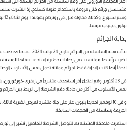
اهتز المجتمع الأوروبي على وقع سلسلة من الجرائم البشعة التي است
متسلسل جرائم قتل مروعة باستخدام طوبة كسلاح. إذ انتشرت سلسلة 
وسترا
تولون بجنوب فرنسا.
بداية الجرائم
بدأت هذه السلسلة من الجرا
لضرب رأسها. مما تسبب في إصابات خطيرة استدعت نقلها للمستشفى . 
لاحقاً أنها كانت البداية فقط لجرائم مماثلة تحمل نفس الأسلوب الوحش
في 23 أكتوبر، وقع اعتداء آخر استهدف متشرداً في إيفري-كوركورون
نفس الأسلوب في أكثر من حادثة دفع الشرطة إلى الربط بين الجرائم و
و في 10 نوفمبر تحديدا بليون، عثر على جثة متشرد تعرض لضربة ق
الجريمة بسلسلة من الهجمات السابقة.