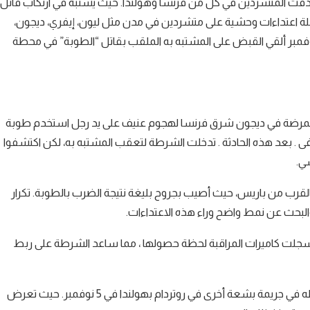
هدفت المتشردين في كل من فرنسا وهولندا. حيث يشتبه في ارتكاب قاتل
اعتداءات وحشية على متشردين في مدن مثل ليون، إيفري، ديجون،
سبورغ، وكذلك محاولة قتل في روتردام بهولندا . يوم الثلاثاء 12 نوفمبر ألقي القبض على المشتبه به الملقب بقاتل “الطوبة” في محطة
ئم بتاريخ 24 يوليو 2024 . عندما تعرضت ممرضة في ديجون شرق فرنسا لهجوم عنيف على يد رجل استخدم طوبة
بعد هذه الحادثة . تدخلت الشرطة لتعقب المشتبه به، لكن اكتشفوا
ي.
، بالقرب من باريس، حيث أصيب بجروح بليغة نتيجة الضرب بالطوبة. تكرار
البحث عن نمط واضح وراء هذه الاعتداءات.
اتلة. سجلت كاميرات المراقبة لحظة حصولها ، مما ساعد الشرطة على ربط
استمرت ملاحقة المشتبه به، لتتوصل الشرطة لتفاصيل تشير إلى تورطه في جريمة بشعة أخرى في روتردام بهولندا في 5 نوفمبر. حيث تعرض