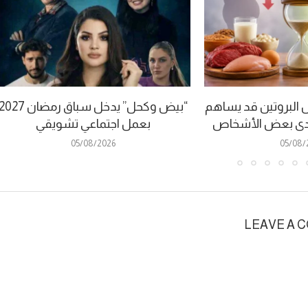
ل البروتين قد يساهم
“بيض وكحل” يدخل سباق رمضان 027
 لدى بعض الأشخاص
بعمل اجتماعي تشويقي
05/08/2026
05/08/
LEAVE A 