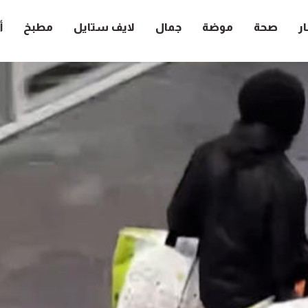
ار
صحة
موضة
جمال
لايف ستايل
مطبخ
أ