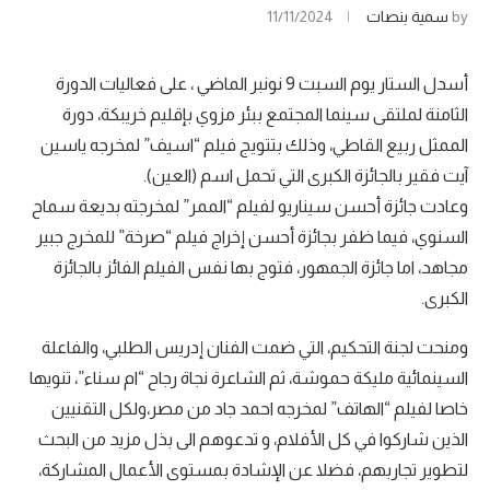
by
سمية بنصات
11/11/2024
أسدل الستار يوم السبت 9 نونبر الماضي ، على فعاليات الدورة
الثامنة لملتقى سينما المجتمع ببئر مزوي بإقليم خريبكة، دورة
الممثل ربيع القاطي، وذلك بتتويج فيلم “اسيف” لمخرجه ياسين
آيت فقير بالجائزة الكبرى التي تحمل اسم (العين).
وعادت جائزة أحسن سيناريو لفيلم “الممر” لمخرجته بديعة سماح
السنوي، فيما ظفر بجائزة أحسن إخراج فيلم “صرخة” للمخرج جبير
مجاهد، اما جائزة الجمهور، فتوج بها نفس الفيلم الفائز بالجائزة
الكبرى.
ومنحت لجنة التحكيم، التي ضمت الفنان إدريس الطلبي، والفاعلة
السينمائية مليكة حموشة، ثم الشاعرة نجاة رجاح “ام سناء”، تنويها
خاصا لفيلم “الهاتف” لمخرجه احمد جاد من مصر،ولكل التقنيين
الذين شاركوا في كل الأفلام، و تدعوهم الى بذل مزيد من البحث
لتطوير تجاربهم، فضلا عن الإشادة بمستوى الأعمال المشاركة،