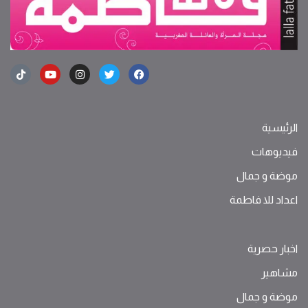
الرئيسية
فيديوهات
موضة ‫و‬ ‫‬‫جمال‬
اعداد للا فاطمة
اخبار حصرية
مشاهير
موضة ‫و‬ ‫‬‫جمال‬