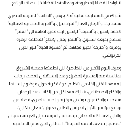
لتناولها القضايا المطروحة، ومعالجتها لقضايا ذات صلة بالواقع.
شارك في المسابقة ثمانية أفلام، وهي “الهاتف” لمخرجه المصري
محمد جاد، و”الزمان الغدار” لمراد بتيل، و”القرية المنجمية العمالية”
لأحمد ياسين، و”اسيف” لياسين ايت فقير، اضافة الى “الممر”
لسماح بديعة السنوي، و”التنمر يقتل الإبداع” لفاطمة الزهرة
بوقرنة، و”صرخة” لجبير مجاهد، ثم “قسوة الحياة” لنور الدين
الخربوشي.
وعرف اليوم الأخير من التظاهرة التي نظمتها جمعية الشروق
بمناسبة عيد المسيرة الخضراء وعيد الاستقلال المجيد، برحاب
المعهد التقني الفلاحي، تنظيم ندوة فكرية حول موضوع السينما
والذكاء الاصطناعي، شارك فيها كل من الكاتب عبد الرحمان
مسحت والدكتورين بوشتى فرقزيد والحبيب ناصري، فضلا عن
توقيع مؤلفين الأول لادريس الطلبي بعنوان” فعلي يلكاني”،
والثاني لعبد الاله الخطابي ترجمه من الفرنسية إلى العربية، بعنوان
“عصفور شغف اسمه السينما”، الخطابي الذي قدم بالمناسبة