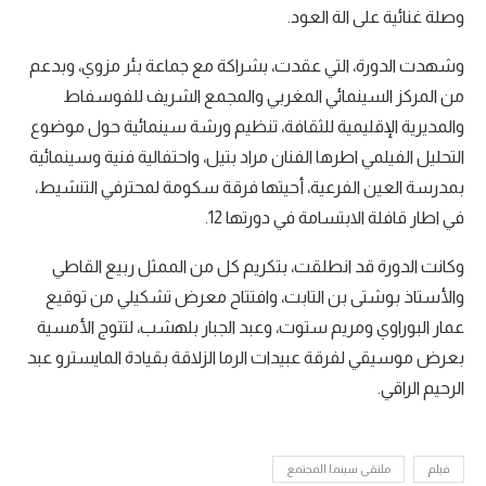
وصلة غنائية على الة العود.
وشهدت الدورة، التي عقدت، بشراكة مع جماعة بئر مزوي، وبدعم
من المركز السينمائي المغربي والمجمع الشريف للفوسفاط
والمديرية الإقليمية للثقافة، تنظيم ورشة سينمائية حول موضوع
التحليل الفيلمي اطرها الفنان مراد بتيل، واحتفالية فنية وسينمائية
بمدرسة العين الفرعية، أحيتها فرقة سكومة لمحترفي التنشيط،
في اطار قافلة الابتسامة في دورتها 12.
وكانت الدورة قد انطلقت، بتكريم كل من الممثل ربيع القاطي
والأستاذ بوشتى بن التابت، وافتتاح معرض تشكيلي من توقيع
عمار البوراوي ومريم ستوت، وعبد الجبار بلهشب، لتتوج الأمسية
بعرض موسيقي لفرقة عبيدات الرما الزلاقة بقيادة المايسترو عبد
الرحيم الراقي.
فيلم
ملتقى سينما المجتمع