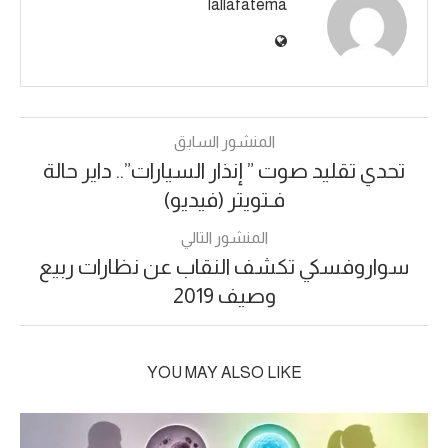
lallafatema
المنشور السابق
تحدي تقليد صوت ” إنذار السيارات”.. داير حالة
فـتويتر (فيديو)
المنشور التالي
سواروفسكي تكشف النقاب عن نظارات ربيع
وصيف 2019
YOU MAY ALSO LIKE