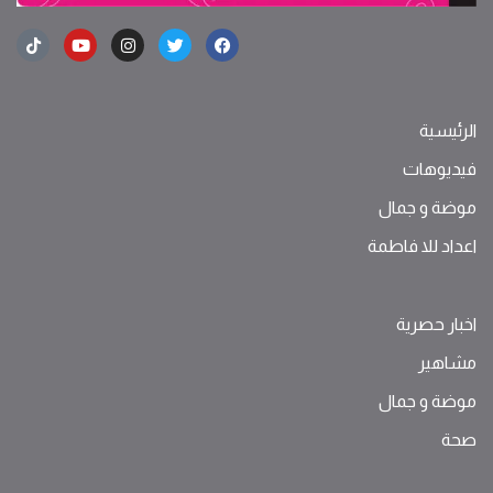
الرئيسية
فيديوهات
موضة ‫و‬ ‫‬‫جمال‬
اعداد للا فاطمة
اخبار حصرية
مشاهير
موضة ‫و‬ ‫‬‫جمال‬
صحة