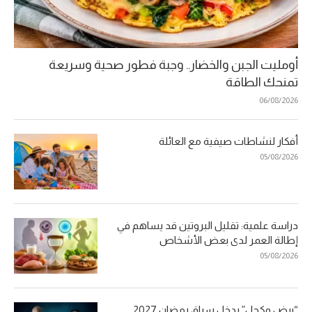
أومليت الجبن والخضار.. وجبة فطور صحية وسريعة
تمنحك الطاقة
06/08/2026
أفكار لنشاطات صيفية مع العائلة
05/08/2026
دراسة علمية: تقليل البروتين قد يساهم في
إطالة العمر لدى بعض الأشخاص
05/08/2026
“بيض وكحل” يدخل سباق رمضان 2027