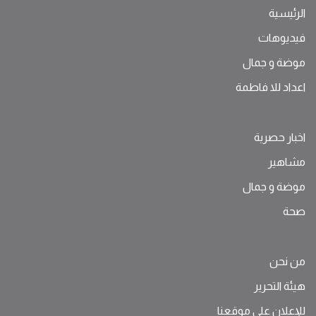
الرئيسية
فيديوهات
موضة ‫و‬ ‫‬‫جمال‬
اعداد للا فاطمة
اخبار حصرية
مشاهير
موضة ‫و‬ ‫‬‫جمال‬
صحة
من نحن
هيئة التحرير
للإعلان على موقعنا