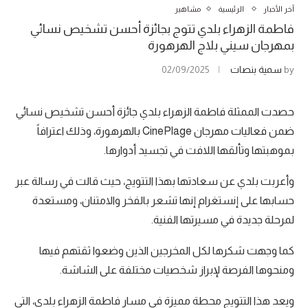
آخر الأخبار
الرئيسية
مشاهير
فاطمة الزهراء بلدي تتوج بجائزة أحسن تشخيص نسائي
بمهرجان سيني بلاج الهرهورة
by
سمية بنصات
02/09/2025
حصدت الممثلة فاطمة الزهراء بلدي جائزة أحسن تشخيص نسائي
ضمن فعاليات مهرجان CinePlage بالهرهورة، وذلك اعترافاً
بموهبتها وتألقها اللافت في تجسيد أدوارها.
وأعربت بلدي عن سعادتها بهذا التتويج، حيث قالت في رسالة عبر
حسابها على إنستغرام إنها تشعر بالفخر والامتنان، ومستعدة
لمرحلة جديدة في مسيرتها الفنية.
كما وجهت شكرها لكل المخرجين الذين وضعوا ثقتهم فيها
ومنحوها الفرصة لإبراز شخصيات مختلفة على الشاشة.
ويعد هذا التتويج محطة مميزة في مسار فاطمة الزهراء بلدي، التي