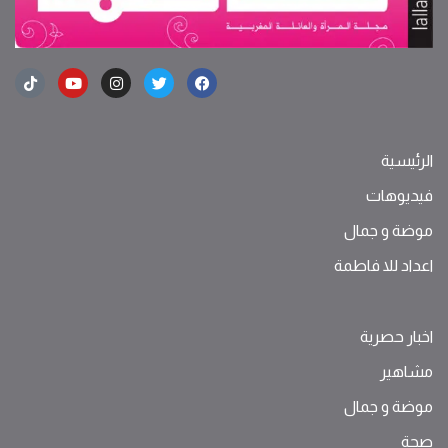
الرئيسية
فيديوهات
موضة ‫و‬ ‫‬‫جمال‬
اعداد للا فاطمة
اخبار حصرية
مشاهير
موضة ‫و‬ ‫‬‫جمال‬
صحة