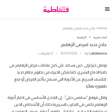
Home
»
علاج جديد لمرضى الزهايمر
اخبار حصرية
الرئيسية
علاج جديد لمرضى الزهايمر
Lallafatema
by
15/07/2020
0 تعليقات
توصل خبراءإلى جين يساعد على كبح علامات مرض الزهايمر في
خلايا الدماغ البشري، كما تمكن الخبراء من تطوير نظام جديد
للكشف السريع عن الأدوية التي تسمح بتأخير المرض أو منع
ظهوره نهائيا .
وقال موقع “ساينس ديلي”، إن التحدي الأساسي في اختبار أدوية
الزهايمر،تكمن في التجارب السريرية،ذلك أن الأشخاص الذين
شملتهم التجربة ،في حاجة إلى ظهور أعراض مرض الزهايمر،و