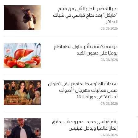
بدء التحضير للجزء الثاني من فيلم
“مايكل” بعد نجاح قياسي في شباك
التذاكر
08/08/2026
دراسة تكشف تأثير تناول الطماطم
يوميًا على دهون الكبد
08/08/2026
سيدات المتوسط يجتمعن في تطوان
ضمن فعاليات مهرجان “أصوات
نسائية” في دورته الـ14
07/08/2026
رقم قياسي جديد.. عمرو دياب يحقق
إنجازا عالميا ويدخل غينيس
07/08/2026