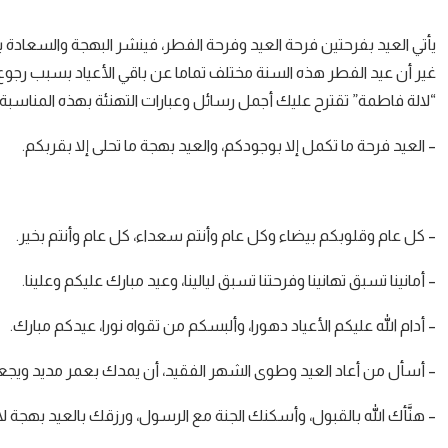
يأتي العيد بفرحتين فرحة العيد وفرحة الفطر، فينشر البهجة والسعادة بي
غير أن عيد الفطر هذه السنة مختلف تماما عن باقي الأعياد بسبب رجوع الح
“لالة فاطمة” تقترح عليك أجمل رسائل وعبارات التهنئة بهذه المناسبة:
– العيد فرحة ما تكمل إلا بوجودكم، والعيد بهجة ما تحلى إلا بقربكم.
– كل عام وقلوبكم بيضاء وكل عام وأنتم سعداء، كل عام وأنتم بخير.
– أمانينا تسبق تهانينا وفرحتنا تسبق ليالينا، وعيد مبارك عليكم وعلينا.
– أدام الله عليكم الأعياد دهورا، وألبسكم من تقواه نورا، عيدكم مبارك.
– أسأل من أعاد العيد وطوى الشهر الفقيد، أن يمدك بعمر مديد ويجعل
– هنَّأك الله بالقبول، وأسكنك الجنة مع الرسول، ورزقك بالعيد بهجة لا