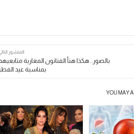
المنشور التالي
بالصور.. هكذا هنأ الفنانون المغاربة متابعيهم
بمناسبة عيد الفطر
YOU MAY A