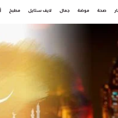
ار
صحة
موضة
جمال
لايف ستايل
مطبخ
أ