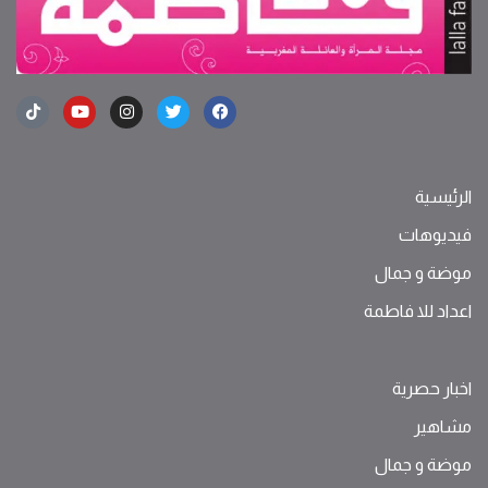
الرئيسية
فيديوهات
موضة ‫و‬ ‫‬‫جمال‬
اعداد للا فاطمة
اخبار حصرية
مشاهير
موضة ‫و‬ ‫‬‫جمال‬