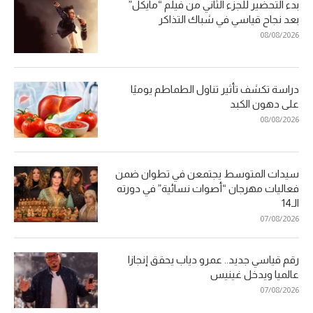
بدء التحضير للجزء الثاني من فيلم “مايكل”
بعد نجاح قياسي في شباك التذاكر
08/08/2026
دراسة تكشف تأثير تناول الطماطم يوميًا
على دهون الكبد
08/08/2026
سيدات المتوسط يجتمعن في تطوان ضمن
فعاليات مهرجان “أصوات نسائية” في دورته
الـ14
07/08/2026
رقم قياسي جديد.. عمرو دياب يحقق إنجازا
عالميا ويدخل غينيس
07/08/2026