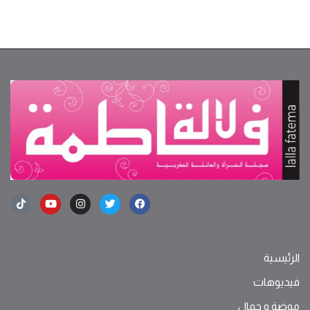
الرئيسية
فيديوهات
موضة ‫و‬ ‫‬‫جمال‬