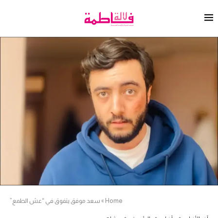
Home
»
سعد موفق يتفوق في “عش الطمع”