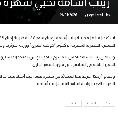
زينب أسامة تحيي سهرة ف
by
فاتحة المودن
19/01/2026
تستعد الفنانة المغربية زينب أسامة، لإحياء سهرة فنية طربية إحياء ل
المتميزة، المطربة المصرية أم كلثوم “كوكب الشرق” ووردة الجزائرية وف
وستحيي زينب أسامة الحفل بالمسرح البلدي بتونس، بقيادة المايسترو 
المقرر إقامته في السادس من فبراير الشهر الجاري.
وتقدم “أربيكا” عرضا فنيا استثنائيا في سهرة تعيد إحياء أمجاد سيدات 
الصوت العذب وإحساساها المميز، زينب أسامة.
أغنية
المغرب
مشاهير