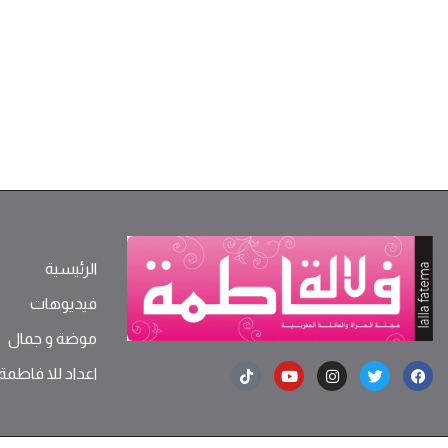
الرئيسية
فيديوهات
موضة ‫و‬ ‫‬‫جمال‬
اعداد للا فاطمة