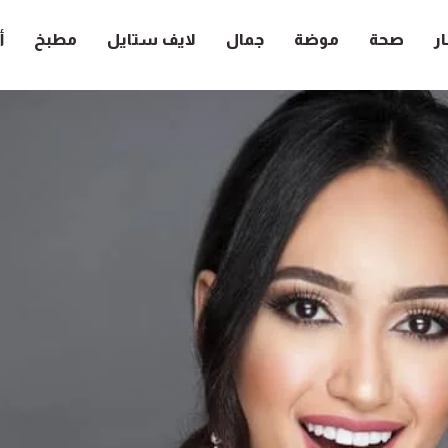
ار
صحة
موضة
جمال
لايف ستايل
مطبخ
أ