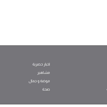
اخبار حصرية
مشاهير
موضة ‫و‬ ‫‬‫جمال‬
صحة