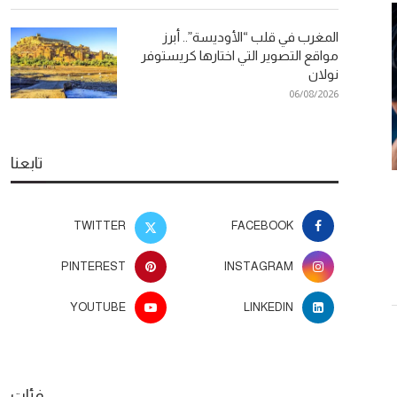
المغرب في قلب “الأوديسة”.. أبرز
مواقع التصوير التي اختارها كريستوفر
نولان
06/08/2026
تابعنا
المغرب في قلب “الأوديسة”.. أبرز
“مانزاكين”.. ت
مواقع التصوير التي اختارها كريستوفر
يتجاوز ا
TWITTER
FACEBOOK
نولان
26
06/08/2026
PINTEREST
INSTAGRAM
YOUTUBE
LINKEDIN
فئات