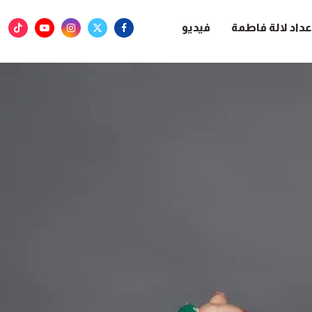
عداد لالة فاطمة
فيديو