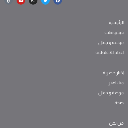
الرئيسية
فيديوهات
موضة ‫و‬ ‫‬‫جمال‬
اعداد للا فاطمة
اخبار حصرية
مشاهير
موضة ‫و‬ ‫‬‫جمال‬
صحة
من نحن