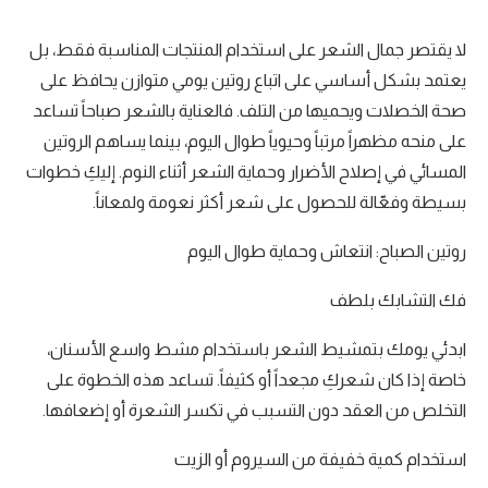
لا يقتصر جمال الشعر على استخدام المنتجات المناسبة فقط، بل
يعتمد بشكل أساسي على اتباع روتين يومي متوازن يحافظ على
صحة الخصلات ويحميها من التلف. فالعناية بالشعر صباحاً تساعد
على منحه مظهراً مرتباً وحيوياً طوال اليوم، بينما يساهم الروتين
المسائي في إصلاح الأضرار وحماية الشعر أثناء النوم. إليكِ خطوات
بسيطة وفعّالة للحصول على شعر أكثر نعومة ولمعاناً.
روتين الصباح: انتعاش وحماية طوال اليوم
فك التشابك بلطف
ابدئي يومك بتمشيط الشعر باستخدام مشط واسع الأسنان،
خاصة إذا كان شعركِ مجعداً أو كثيفاً. تساعد هذه الخطوة على
التخلص من العقد دون التسبب في تكسر الشعرة أو إضعافها.
استخدام كمية خفيفة من السيروم أو الزيت