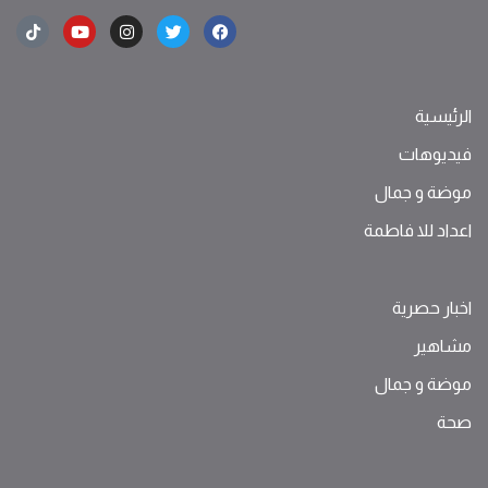
الرئيسية
فيديوهات
موضة ‫و‬ ‫‬‫جمال‬
اعداد للا فاطمة
اخبار حصرية
مشاهير
موضة ‫و‬ ‫‬‫جمال‬
صحة