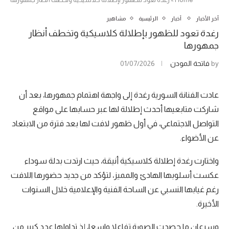
آخر الأخبار
أخبار
الرئيسية
مشاهير
رغدة تعود للظهور بإطلالة كلاسيكية وتخطف أنظار
جمهورها
by
فاتحة المودن
01/07/2026
عادت الفنانة السورية رغدة إلى واجهة اهتمام جمهورها، بعد أن
شاركت متابعيها أحدث إطلالة لها عبر حسابها على مواقع
التواصل الاجتماعي، في أول ظهور لافت لها بعد فترة من الابتعاد
عن الأضواء.
واختارت رغدة إطلالة كلاسيكية أنيقة، حيث ارتدت بدلة سوداء
عكست أسلوبها الهادئ والمميز، لتؤكد من جديد حضورها اللافت
رغم غيابها النسبي عن الساحة الفنية والإعلامية خلال السنوات
الأخيرة.
وسرعان ما حصدت الصورة تفاعلا واسعا، إذ تداولها عدد كبير من