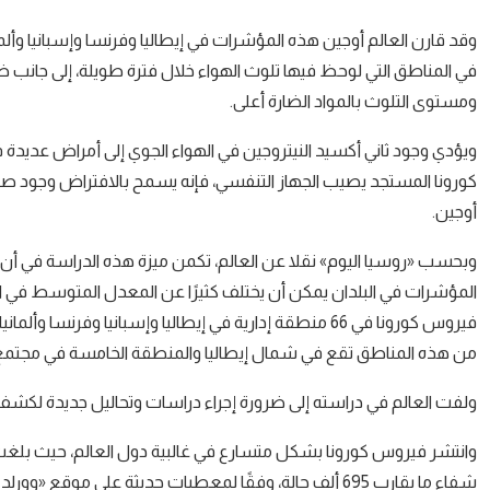
وقد قارن العالم أوجين هذه المؤشرات في إيطاليا وفرنسا وإسبانيا وأل
في المناطق التي لوحظ فيها تلوث الهواء خلال فترة طويلة، إلى جانب ض
ومستوى التلوث بالمواد الضارة أعلى.
ويؤدي وجود ثاني أكسيد النيتروجين في الهواء الجوي إلى أمراض عديدة 
كورونا المستجد يصيب الجهاز التنفسي، فإنه يسمح بالافتراض وجود ص
أوجين.
وبحسب «روسيا اليوم» نقلا عن العالم، تكمن ميزة هذه الدراسة في أن
من هذه المناطق تقع في شمال إيطاليا والمنطقة الخامسة في مجتمع م
ولفت العالم في دراسته إلى ضرورة إجراء دراسات وتحاليل جديدة لكشف 
شفاء ما يقارب 695 ألف حالة، وفقًا لمعطيات حديثة على موقع «وورلد ميترز» الإلكتروني، المتخصص في رصد ضحايا كورونا بالعالم.