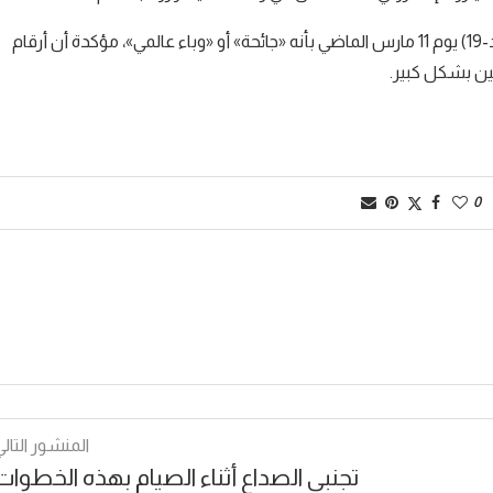
وكانت منظمة الصحة العالمية قد صنفت فيروس كورونا الجديد (كوفيد-19) يوم 11 مارس الماضي بأنه «جائحة» أو «وباء عالمي»، مؤكدة أن أرقام
ين بشكل كبير.
0
المنشور التالي
تجنبي الصداع أثناء الصيام بهذه الخطوات