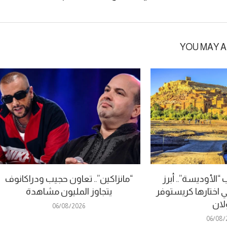
YOU MAY A
الأوديسة”.. أبرز
“مانزاكين”.. تعاون حجيب ودراكانوف
ي اختارها كريستوفر
يتجاوز المليون مشاهدة
لان
06/08/2026
06/08/