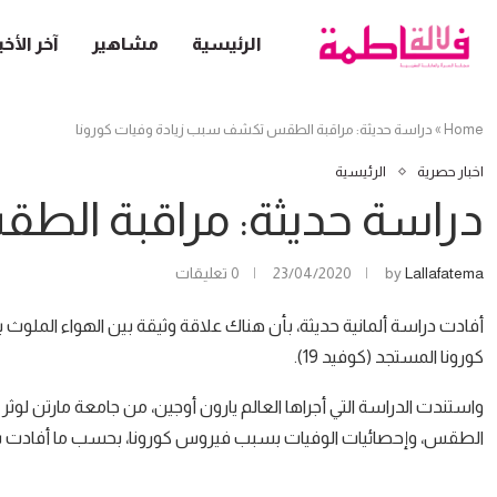
الرئيسية
مشاهير
آخر الأخب
Home
»
دراسة حديثة: مراقبة الطقس تكشف سبب زيادة وفيات كورونا
اخبار حصرية
الرئيسية
دراسة حديثة: مراقبة الط
Lallafatema
by
23/04/2020
0 تعليقات
أفادت دراسة ألمانية حديثة، بأن هناك علاقة وثيقة بين الهواء الملوث
كورونا المستجد (كوفيد 19).
واستندت الدراسة التي أجراها العالم يارون أوجين، من جامعة مارتن لوثر الأ
الطقس، وإحصائيات الوفيات بسبب فيروس كورونا، بحسب ما أفادت به «cienceDirect