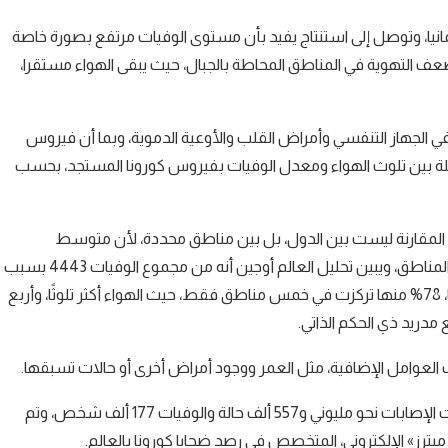
مانيا، وتوصل إلى استنتاج يفيد بأن مستوى الوفيات مرتفع بصورة خاصة
عف التهوية في المناطق المحاطة بالجبال، حيث يبقى الهواء مستقرا،
في الجهاز التنفسي وأمراض القلب والأوعية الدموية، وبما أن فيروس
لة بين تلوث الهواء ومعدل الوفيات بفيروس كورونا المستجد، بحسب
 المقارنة ليست بين الدول، بل بين مناطق محددة، لأن متوسط
المؤشرات في البلدان يمكن أن يختلف كثيرًا عن المعدل المتوسط في المناطق، ويبين تحليل العالم أوجين أنه من مجموع الوفيات 4443 بسبب
فيروس كورونا في 66 منطقة إدارية في إيطاليا وإسبانيا وفرنسا وألمانيا، 78% منها تركزت في خمس مناطق فقط، حيث الهواء أكثر تلوثًا، وأربع
دريد ذي الحكم الذاتي.
العوامل الإضافية، مثل العمر ووجود أمراض أخرى أو حالات تسبقها.
وانتشر فيروس كورونا بشكل متسارع في غالبية دول العالم، حيث بلغت الإصابات نحو مليوني و557 ألف حالة والوفيات 177 ألف شخص، وتم