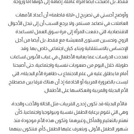
فقط، بل أصبحت أيضا امرأة عاملة، إضافة إلى كونها أما وزوجة.
وأوضح أحسني في تصريح ل «لالة فاطمة» أن أعداد الأمهات
العاملات في تصاعد مستمر، ولا يرجع السبب أن إلى تبدل الأحوال
الاقتصادية، التي دفعت المرأة إلى مرة سوق العمل لمساعدة
الزوج، وتحسين مستوى المعيشة مع فقط، بل أيضا من أجل
الإحساس بالاستقلالية وبناء، کیان اجتماعي خاص بها. وقد
تعددت الدراسات عما يعانيه الأطفال في غياب الأبوين لساعات
طويلة، خلال اليوم من صعوبات نفسية واجتماعية، حتى أصبحنا
أمام ما يطلق عليه في علم الاجتماع ب ظاهرة الأم البديلة»، التي
ليست بالضرورة المربية أو الخادمة إذ أن هناك فرقا بين مصطلح
الأم البديلة والمربية وانعكاسها على الأطفال.
فالأم البديلة قد تكون إحدى القريبات مثل الخالة والأخت والجدة،
وهي التي تقوم برعاية الطفل نفسية وبيولوجيا واجتماعيا، كأن
تهتم بالتعليم والمأكل وغيرهما. وتكون هذه الأم موجودة منذ
شهور الطفل الأولى، ويتعرف عليها الطفل كأم، فتتكون بينهما