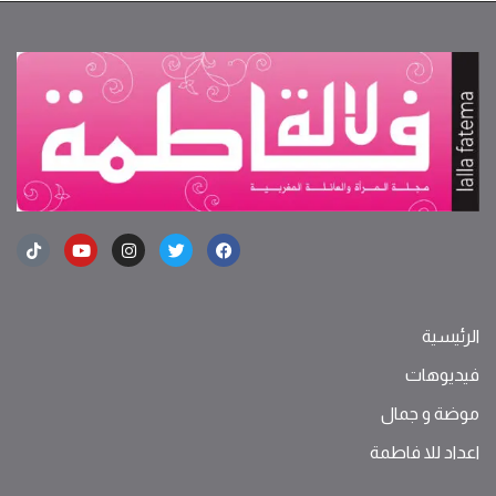
الرئيسية
فيديوهات
موضة ‫و‬ ‫‬‫جمال‬
اعداد للا فاطمة