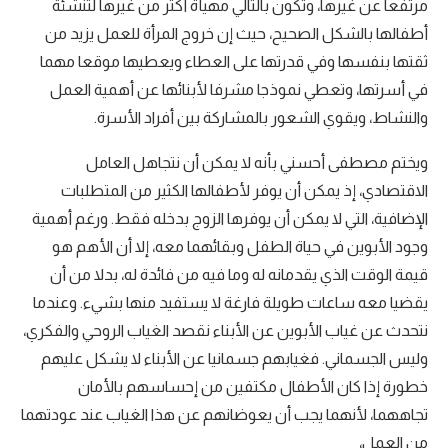
مرتفعا عن غيرها، وتكون بالتالي مهيأة أكثر من غيرها لتنشئة
أطفالها بالشكل الصحيح، حيث إن خروج المرأة للعمل يزيد من
ثقتها بنفسها وفي قدرتها على العطاء ويعطيها موقعا مهما
في أسرتها، وتعطي نموذجا مشرفا لأبنائها عن أهمية العمل
والنشاط، ويقوي الشعور بالمشاركة بين أفراد الأسرة.
ويختم مصطفى أحسني بأنه لا يمكن أن نتجاهل العامل
الاقتصادي، إذ يمكن أن يوفر لأطفالها الكثير من المتطلبات
الإضافية، التي لا يمكن أن يوفرها الزوج بدخله فقط. ورغم أهمية
وجود الأبوين في حياة الطفل وبقائهما معه، إلا أن الأهم هو
قيمة الوقت الذي يقدمانه له وما فيه من فائدة له، بدلا من أن
يقضيا معه ساعات طويلة فارغة لا يستفيد منها بشيء. وعندما
نتحدث عن غياب الأبوين عن الأبناء نقصد الغياب الروحي والفكري،
وليس الجسماني. فغيابهم جسمانيا عن الأبناء لا يشكل عليهم
خطورة إذا كان الأطفال مكتفين من إحساسهم بالأمان
تجاههما، لأنهما يجب أن يعوضانهم عن هذا الغياب عند عودتهما
من العمل،