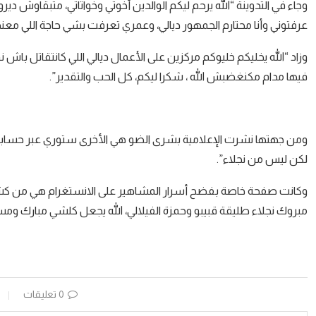
وجاء في التدوينة “الله يرحم ليكم الوالدين أخوتي وخواتاتي، متبقاوش ديرو بي
عرفتوني وأنا محتارم الجمهور ديالي، وعمري تعرفت بشي حاجة اللي معن
وزاد “الله يخليكم خليوكم مركزين على الأعمال ديالي اللي كانتقاتل 
فيها مدام مكنغضبش الله ، شكرا ليكم، كل الحب والتقدير”.
ومن جهتها نشرت الإعلامية بشرى الضو هي الأخرى ستوري عبر حسابها 
لكن ليس من نجلاء”.
وكانت صفحة خاصة بفضح أسرار المشاهير على الانستغرام هي من كشف
مبروك نجلاء طليقة قبيبو وحمزة الفيلالي، الله يجعل كلشي مبارك ومس
0 تعليقات