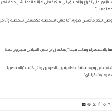
االبوز على الفراغ والتخربيق اللي ما كيفيدني لا أنا لا نتوما بشي حاجة، نهار
دها معنى”.
باش نوصل ليكم فأحسن صورة، أما حياتي الشخصية فكطتبقى شخصية وأنا حر
بالانستغرام وقالت فيها “إشاعة زواج، حمزة الفيلالي سيتزوج فعلا
ت عن وجود علاقة عاطفية بين الطرفين والتي كتبت “ياله حصريا،
عود، وشكرا باي”.
0