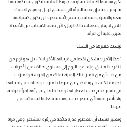
يكن هدفها الارتباط به، أو مد خيوط العلاقة ليكون شريكها يوما
ما. ومن هنا فإن هذه المرأة التي تعشق الرجل وتهوى الحديث
معه والاقتراب منه لمجرد شم رائحة عطره، لن تكون كمثيلاتها
اللاتي لا يملن لصفات ذاك الرجل؛ لأن صفة الانجذاب من الأنف لا
تقوى عليه أي امرأة.
ليست كغيرها من النساء
“هذا الأمر لا يشكل نقصا في قريناتها الأخريات”، ، بل هو نوع من
التفرد بالعشق، والسمو بالروح إلى مستوى يختلف عن الأخريات،
من باب أن من تتميز بتلك الميزة، تملك من الفراسة والميزات
الخارقة الكثير، بل وتفيض عن غيرها بالميزات، وتختلف عن قريناتها
في تقدير حجم جذب العطر لها، وهذا ما يدل على أنها امرأة ذواقة،
ولا يأسر قلبها أي عنصر جذب، وهو ما يجعلها استثنائية عن
غيرها.
وتعتبر النساء أن للعطور قدرة فائقة في إثارة المشاعر، وهي مرآة