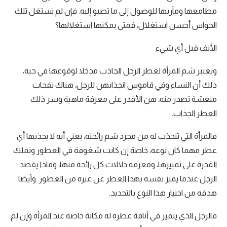
مطامعها ومآربها للوصول إلى ما تصبو إليه. فإن لم تستغل تلك
الحواس أحسن استغلال، فمتى يمكنها استغلالها؟
الأنف قبل أي شيء
ويعتبر شم المرأة لعطر الرجل الجاذب مدخلا لوقوعها في حبه،
ذلك أن النساء وفي قاموس انجذابهن للرجل، هناك نفحات
منعشة تصدر منه، هن الأقدر على معرفة ماهية وسر ذلك
العطر الجذاب.
فالمرأة التي تنجذب له من مجرد شم رائحته، يعني أنه لا يجذبها أي
عطر مهما كان نوعه، خاصة إن كانت شغوفة في العطور وتملك
القدرة على تمييزها، ومعرفة دلالات كل رائحة منها، وماذا يقصد
الرجل عندما يميز نفسه بهذا العطر عن غيره من العطور. وأيضا
هدفه من اختيار هذا النوع بالتحديد.
فالرجل الذي يتميز في أناقة عطره له مكانة خاصة عند المرأة وإن لم