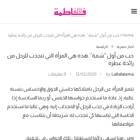
Home
»
حب من أول “شمة”..هذه هي المرأة التي تنجذب للرجل من رائحة عطره
اخبار حصرية
الرئيسية
حب من أول “شمة”..هذه هي المرأة التي تنجذب للرجل من
رائحة عطره
Lallafatema
by
12/02/2020
0 تعليقات
تتميز المرأة عن الرجل بامتلاكها حاستي الذوق والإحساس بنسبة
عالية، إذ عادة ما تستخدم حواسها الخمس، أو ربما السادسة إذا
أرادت الزيادة في جذب الرجل أو الانجذاب إليه. وهي غالبا ما تستخدم
الحاسة التي تناسبها كي تنجذب له، شريطة أن يتناسب مع
مواصفاتها.
ومن هنا تسعى دائما لاستغلال تلك الحواس في تحقيق