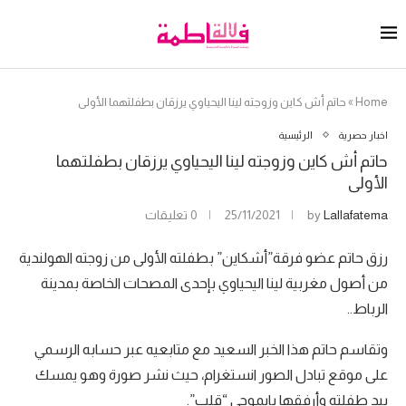
Home
»
حاتم أش كاين وزوجته لينا اليحياوي يرزقان بطفلتهما الأولى
اخبار حصرية
الرئيسية
حاتم أش كاين وزوجته لينا اليحياوي يرزقان بطفلتهما
الأولى
Lallafatema
by
25/11/2021
0 تعليقات
رزق حاتم عضو فرقة”أشكاين” بطفلته الأولى من زوجته الهولندية
من أصول مغربية لينا اليحياوي بإحدى المصحات الخاصة بمدينة
الرباط..
وتقاسم حاتم هذا الخبر السعيد مع متابعيه عبر حسابه الرسمي
على موقع تبادل الصور انستغرام، حيث نشر صورة وهو يمسك
بيد طفلته وأرفقها بإيموجي “قلب”.