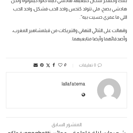
بنتك وكتفكر شحال كتبغيها، هادشي دايما كانوا كيقولوه ولكن
هادشي بصح، ملي تتولد كتحس واحد الحب فشكل، واحد الحب
اللي ما عمري حسيت بيه”.
وانهالت على الثنائي التهاني والتبريكات من قبلمشاهير المغرب،
وأصدقائهما وأيضا متابعيهما.
0 تعليقات
0
lallafatema
المنشور السابق