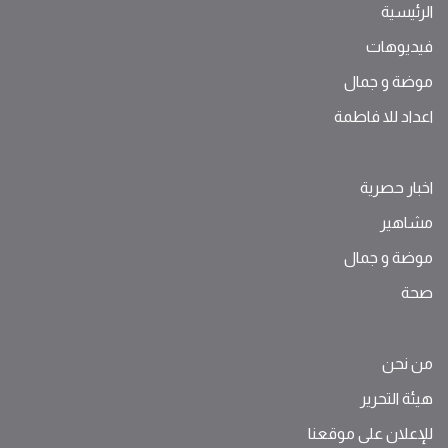
الرئيسية
فيديوهات
موضة ‫و‬ ‫‬‫جمال‬
اعداد للا فاطمة
اخبار حصرية
مشاهير
موضة ‫و‬ ‫‬‫جمال‬
صحة
من نحن
هيئة التحرير
للإعلان على موقعنا