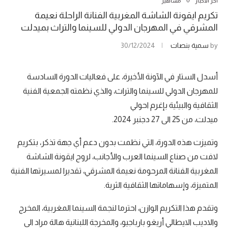
آخر الأخبار
مشاهير
تكريم ايقونة الشاشة المغربية الفنانة الراحلة نعيمة
المشرقي في المهرجان الدولي للسينما والتراث بميدلت
by
سمية بنصات
30/12/2024
أسدل الستار في الآونة الأخيرة، على فعاليات الدورة السادسة
للمهرجان الدولي للسينما والتراث، والذي نظمته الجمعية الفنية
الثقافية والبيئية بإغرم احولي
ميدلت، من 25 الى 27 دجنبر 2024.
وتميزت هذه الدورة، التي نظمت بدون دعم أي جهة تذكر، بتكريم
لافت من صناع السينما العرب والأجانب، لروح ايقونة الشاشة
المغربية الفنانة المرحومة نعيمة المشرقي، تقديرا لمسيرتها الفنية
المتميزة، وإسهاماتها الثقافية الثرية.
وتقدم هذا التكريم الوازن، احترما لنجمة السينما المغربية، المخرج
والاديب الايطالي أريغو بارباجيو، والمخرجة اللبنانية هالة مراد الى