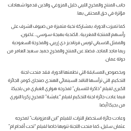
جانب المنتج والمخرج الليبي خليل المزوغي، والذين قدموا شهادات
مؤثرة في حق المحتفى بها.
كما تميزت الدورة، بمشاركة نخبة متميزة من ضيوف الشرف على
رأسهم المنتجة المغربية ـ الكندية بهيجة سوسي ـ غاغون،
والممثل الاسباني لويس فرنانديز دي إريبي، والمخرجة السعودية
ريما ماجد الماجد، فضلا عن المنتج والمخرج حميد سعيد العامر من
دولة عمان.
وبخصوص المسابقة التي نظمتها الدورة، فقد منحت لجنة
التحكيم، التي ترأسها الناقد السينمائي الهندي صنجاي كومر، الجائزة
الكبرى لفيلم “ذاكرة للنسيان” لمخرجه هواري الغباري من بلجيكا،
فيما عادت جائزة لجنة التحكيم لفيلم “عايشة” للمخرج زكريا النوري
من بجيكا أيضا.
وعادت جائزة استحضار التراث، للفيلم “ابن الامزونيات” لمخرجه
عثمان سليل، كما منحت اللجنة تنويها خاصا لفيلم “تحت أقدام ام”