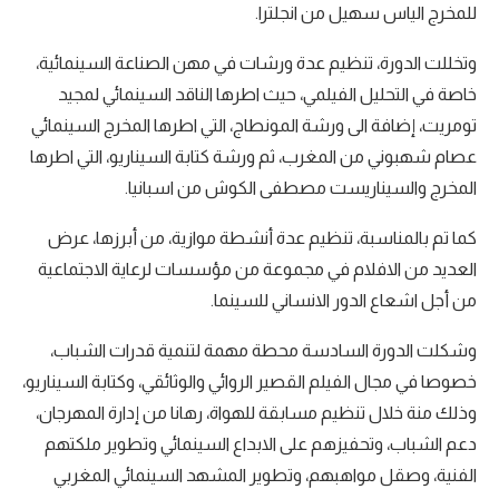
للمخرج الياس سهيل من انجلترا.
وتخللت الدورة، تنظيم عدة ورشات في مهن الصناعة السينمائية،
خاصة في التحليل الفيلمي، حيث اطرها الناقد السينمائي لمجيد
تومريت، إضافة الى ورشة المونطاج، التي اطرها المخرج السينمائي
عصام شهبوني من المغرب، ثم ورشة كتابة السيناريو، التي اطرها
المخرج والسيناريست مصطفى الكوش من اسبانيا.
كما تم بالمناسبة، تنظيم عدة أنشطة موازية، من أبرزها، عرض
العديد من الافلام في مجموعة من مؤسسات لرعاية الاجتماعية
من أجل اشعاع الدور الانساني للسينما.
وشكلت الدورة السادسة محطة مهمة لتنمية قدرات الشباب،
خصوصا في مجال الفيلم القصير الروائي والوثائقي، وكتابة السيناريو،
وذلك منة خلال تنظيم مسابقة للهواة، رهانا من إدارة المهرجان،
دعم الشباب، وتحفيزهم على الابداع السينمائي وتطوير ملكتهم
الفنية، وصقل مواهبهم، وتطوير المشهد السينمائي المغربي