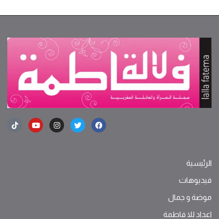
الرئيسية
فيديوهات
موضة ‫و‬ ‫‬‫جمال‬
اعداد للا فاطمة