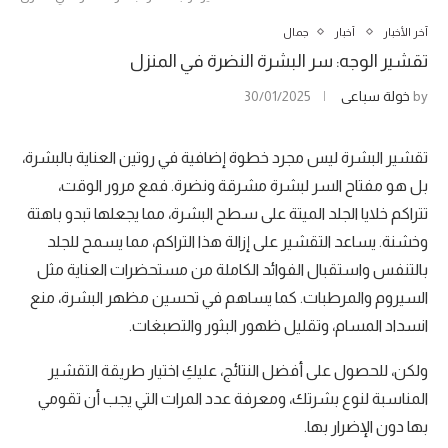
آخر الأخبار
أخبار
جمال
تقشير الوجه: سر البشرة النضرة في المنزل
by
خولة سباعي
30/01/2025
تقشير البشرة ليس مجرد خطوة إضافية في روتين العناية بالبشرة،
بل هو مفتاح السر لبشرة مشرقة ونضرة. فمع مرور الوقت،
تتراكم خلايا الجلد الميتة على سطح البشرة، مما يجعلها تبدو باهتة
وخشنة. يساعد التقشير على إزالة هذا التراكم، مما يسمح للجلد
بالتنفس واستقبال الفوائد الكاملة من مستحضرات العناية مثل
السيروم والمرطبات. كما يساهم في تحسين مظهر البشرة، منع
انسداد المسام، وتقليل ظهور البثور والتصبغات.
ولكن، للحصول على أفضل النتائج، عليكِ اختيار طريقة التقشير
المناسبة لنوع بشرتك، ومعرفة عدد المرات التي يجب أن تقومي
بها دون الإضرار بها.