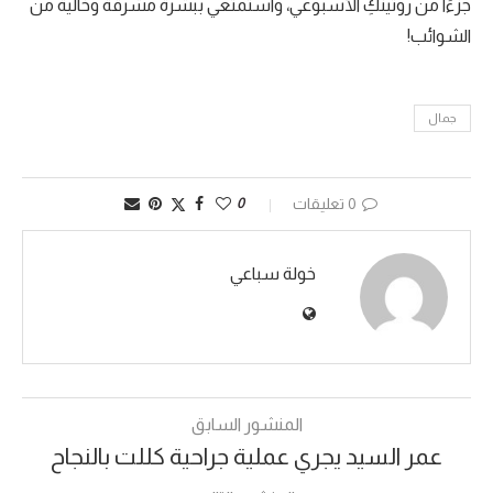
جزءًا من روتينكِ الأسبوعي، واستمتعي ببشرة مشرقة وخالية من
الشوائب!
جمال
0 تعليقات
0
خولة سباعي
المنشور السابق
عمر السيد يجري عملية جراحية كللت بالنجاح