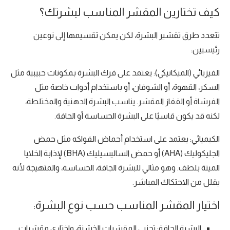
كيف تختارين المقشر المناسب لبشرتك؟
تتعدد طرق تقشير البشرة، لكن يمكن تقسيمها إلى نوعين
رئيسيين:
الفيزيائي (الميكانيكي): يعتمد على فرك البشرة بمكونات حبيبية مثل
السكر، القهوة، أو الشوفان، أو باستخدام أدوات خاصة مثل
الفرشاة أو القفاز المقشر. يناسب البشرة الدهنية والمختلطة،
لكنه قد يكون قاسيًا على البشرة الحساسة أو الجافة.
الكيميائي: يعتمد على استخدام أحماض الفواكه مثل حمض
الجليكوليك (AHA) أو حمض الساليسيليك (BHA) لإذابة الخلايا
الميتة بلطف. وهو مثالي للبشرة الجافة، الحساسة، والمتهيجة لأنه
يقلل من الاحتكاك المباشر.
اختيار المقشر المناسب حسب نوع البشرة:
البشرة الجافة: تجنبي المقشرات الخشنة، واختاري مقشرات