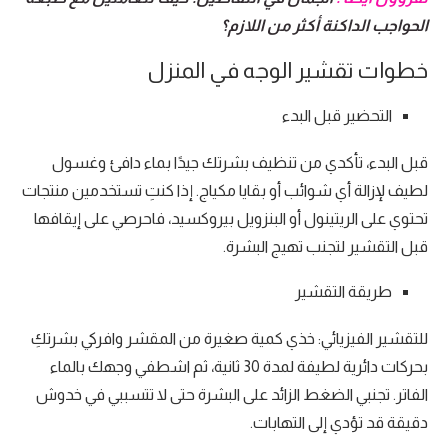
الحواجب الداكنة أكثر من اللازم؟
خطوات تقشير الوجه في المنزل
التحضير قبل البدء
قبل البدء، تأكدي من تنظيف بشرتك جيدًا بماء دافئ وغسول
لطيف لإزالة أي شوائب أو بقايا مكياج. إذا كنتِ تستخدمين منتجات
تحتوي على الريتينول أو البنزويل بيروكسيد، فاحرصي على إيقافها
قبل التقشير لتجنب تهيج البشرة.
طريقة التقشير
للتقشير الفيزيائي: خذي كمية صغيرة من المقشر وافركي بشرتكِ
بحركات دائرية لطيفة لمدة 30 ثانية، ثم اشطفي وجهك بالماء
الفاتر. تجنبي الضغط الزائد على البشرة حتى لا تتسببي في خدوش
دقيقة قد تؤدي إلى التهابات.