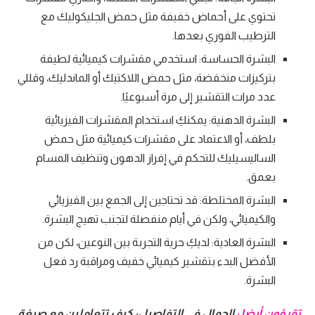
تحتوي على أحماض خفيفة مثل حمض الجليكوليك مع
الترطيب الفوري بعدها.
البشرة الحساسة: استخدمي مقشرات كيميائية لطيفة
بتركيزات منخفضة، مثل حمض اللاكتيك أو الماندليك، وقللي
عدد مرات التقشير إلى مرة أسبوعيًا.
البشرة الدهنية: يمكنكِ استخدام المقشرات الفيزيائية
بلطف، أو الاعتماد على مقشرات كيميائية مثل حمض
الساليسيليك للتحكم في إفراز الدهون وتنظيف المسام
بعمق.
البشرة المختلطة: قد تحتاجين إلى الجمع بين الفيزيائي
والكيميائي، ولكن في أيام منفصلة لتجنب تهيج البشرة.
البشرة العادية: لديكِ حرية التجربة بين النوعين، لكن من
الأفضل البدء بتقشير كيميائي خفيف ومراقبة رد فعل
البشرة.
تقرؤون أيضا :
الجمال في التفاصيل: كيف تتعاملين مع صبغة