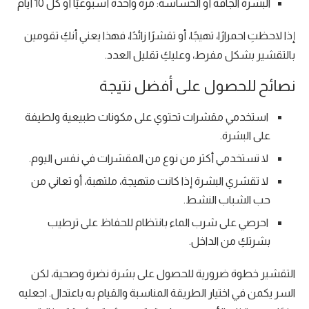
البشرة الجافة أو الحساسة: مرة واحدة أسبوعيًا أو كل 10 أيام
إذا لاحظتِ احمرارًا، تهيجًا، أو تقشرًا زائدًا، فهذا يعني أنكِ تقومين
بالتقشير بشكل مفرط، وعليكِ تقليل العدد.
نصائح للحصول على أفضل نتيجة
استخدمي مقشرات تحتوي على مكونات طبيعية ولطيفة
على البشرة.
لا تستخدمي أكثر من نوع من المقشرات في نفس اليوم.
لا تقشري البشرة إذا كانت متهيجة، ملتهبة، أو تعاني من
حب الشباب النشط.
احرصي على شرب الماء بانتظام للحفاظ على ترطيب
بشرتكِ من الداخل.
التقشير خطوة ضرورية للحصول على بشرة نضرة وصحية، لكن
السر يكمن في اختيار الطريقة المناسبة والقيام به باعتدال. اجعليه