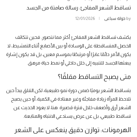
تساقط الشعر المفاجئ: رسالة صامتة من الجسد
by
خولة سباعي
12/01/2026
يكشف تساقط الشعر المفاجئ أكثر مما نتصور. فحين تتكاثف
الخصل المتساقطة على الوسادة أو بين الأصابع أثناء التمشيط، لا
يكون الأمر دائمًا عابرًا أو مرتبطًا بموسم معين، بل قد يكون إشارة
يبعثها الجسد للتنبيه إلى خلل داخلي أو نمط حياة مرهق.
متى يصبح التساقط مقلقًا؟
يتساقط الشعر يوميًا ضمن دورة نمو طبيعية، لكن القلق يبدأ حين
تلاحظ المرأة زيادة مفاجئة وغير معتادة في الكمية، أو حين يصبح
الشعر أرق وأضعف خلال فترة قصيرة. هنا، لا يعود الحديث عن
تساقط طبيعي، بل عن عرض يستدعي الانتباه والمتابعة.
الهرمونات: توازن دقيق ينعكس على الشعر