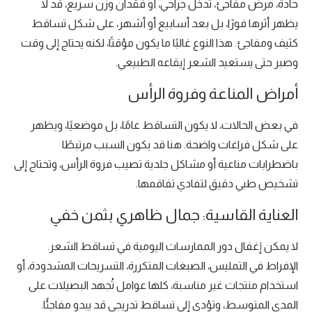
حادة، مرض مفاجئ، تدخل جراحي، أو فقدان وزن سريع، قد لا
يظهر أثرها فورًا، بل بعد أسابيع أو أشهر، على شكل تساقط
كثيف ومفاجئ. هذا النوع غالبًا ما يكون مؤقتًا، لكنه يحتاج إلى وقت
وصبر حتى يستعيد الشعر إيقاعه الطبيعي.
أمراض المناعة وفروة الرأس
في بعض الحالات، لا يكون التساقط عامًا، بل موضعيًا، ويظهر
على شكل فراغات واضحة. هنا قد يكون السبب مرتبطًا
باضطرابات مناعية أو مشاكل جلدية تصيب فروة الرأس، وتحتاج إلى
تشخيص طبي دقيق لتفادي تفاقمها.
العناية القاسية: جمال ظاهري بثمن خفي
لا يمكن إغفال دور الممارسات اليومية في تساقط الشعر.
الإفراط في التمليس، الصبغات المتكررة، التسريحات المشدودة، أو
استخدام منتجات غير مناسبة، كلها عوامل تُجهد البصيلات على
المدى المتوسط، وتؤدي إلى تساقط تدريجي قد يبدو مفاجئًا.