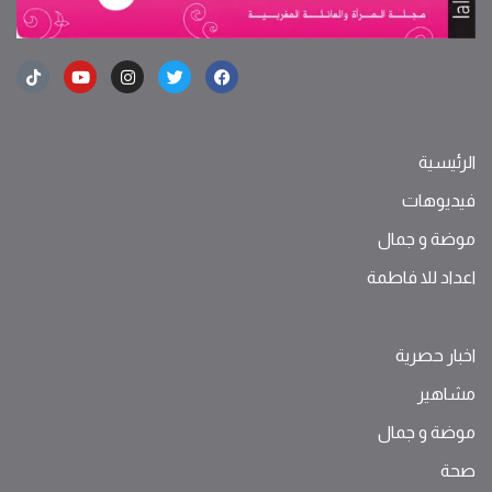
الرئيسية
فيديوهات
موضة ‫و‬ ‫‬‫جمال‬
اعداد للا فاطمة
اخبار حصرية
مشاهير
موضة ‫و‬ ‫‬‫جمال‬
صحة