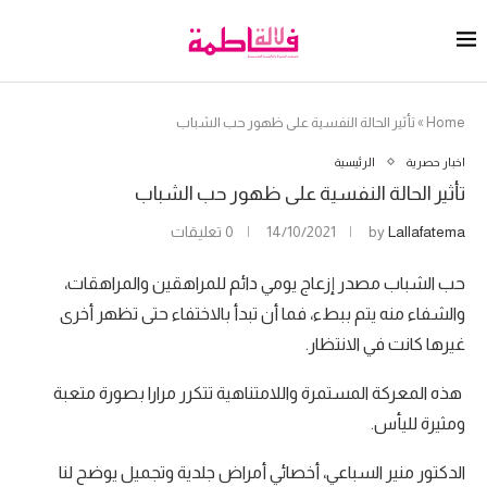
Home
»
تأثير الحالة النفسية على ظهور حب الشباب
اخبار حصرية
الرئيسية
تأثير الحالة النفسية على ظهور حب الشباب
Lallafatema
by
14/10/2021
0 تعليقات
حب الشباب مصدر إزعاج يومي دائم للمراهقين والمراهقات،
والشفاء منه يتم ببطء، فما أن تبدأ بالاختفاء حتى تظهر أخرى
غيرها كانت في الانتظار.
هذه المعركة المستمرة واللامتناهية تتكرر مرارا بصورة متعبة
ومثيرة لليأس.
الدكتور منير السباعي، أخصائي أمراض جلدية وتجميل يوضح لنا