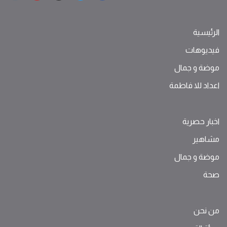
الرئيسية
فيديوهات
موضة ‫و‬ ‫‬‫جمال‬
اعداد للا فاطمة
اخبار حصرية
مشاهير
موضة ‫و‬ ‫‬‫جمال‬
صحة
من نحن