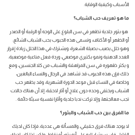
الأسباب وكيفية الوقاية.
ما هو تعريف حب الشباب؟
هو بثور جلدية تظهر في سن البلوغ على الوجه أو الرقبة أو الصدر
أو الظهر أو الأكتاف، وتسمى هذه الحبوب بحب الشباب الشائع،
وهو خلل يصيب بصيلة الشعرة، ويشترك في هذا الخلل زيادة إفراز
الغدد الدهنية ونمو بكتيري موضعي، وردة فعل مناعية موضعية،
و يكثر ظهوره في سن المراهقة والشباب من كلا الجنسين، ومع
ذلك فإن هذه الحبوب قد تشاهد في الرجال والنساء البالغين،
وخاصة في النساء قبل موعد الدورة الشهرية، وقد يظهر حب
الشباب ويختفي وحده دون علاج أو آثار لاحقة، إلا أن هناك حالات
تجب معالجتها، وإلا تركت ندبا جلدية وآثارا نفسية سيئة دائمة .
ما الفرق بين حب الشباب والبثور؟
لا يوجد هناك فرق حقيقي، والمسألة هي عددية، فإذا كان لديك
القليل فإن سيشار إليه على أنه بثور أو نقاط، ولكن إذا كان لديك