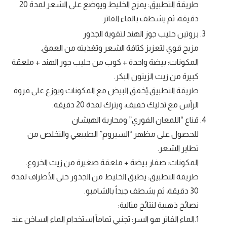
طريقة التطبيق: يمزج الخليط ويوضع على الشعر لمدة 20
دقيقة، ثم يشطف بالماء الفاتر.
بروتين حليب جوز الهند لتقوية الجذور
مزيج قوي لتعزيز كثافة الشعر وتغذيته من العمق.
المكونات: بيضة واحدة + كوب من حليب جوز الهند + ملعقة
كبيرة من زيت الزيتون البكر.
طريقة التطبيق:يُخفق البيض مع المكونات ويوزع على فروة
الرأس مع تدليك خفيف، ويترك لمدة 20 دقيقة.
قناع “اللمعان الفوري” ومحاربة الهيشان
للحصول على مظهر “السيروم” الطبيعي والتخلص من
تطاير الشعر.
المكونات: صفار بيضة + ملعقة صغيرة من زيت الخروع.
طريقة التطبيق: يطبق الخليط من الجذور حتى الأطراف لمدة
30 دقيقة، ثم يشطف جيداً بالشامبو.
نصائح ذهبية لنتائج مثالية:
1.الماء الفاتر هو السر: تجنبي تماماً استخدام الماء الساخن عند