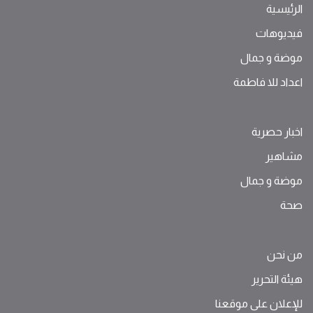
الرئيسية
فيديوهات
موضة ‫و‬ ‫‬‫جمال‬
اعداد للا فاطمة
اخبار حصرية
مشاهير
موضة ‫و‬ ‫‬‫جمال‬
صحة
من نحن
هيئة التحرير
للإعلان على موقعنا