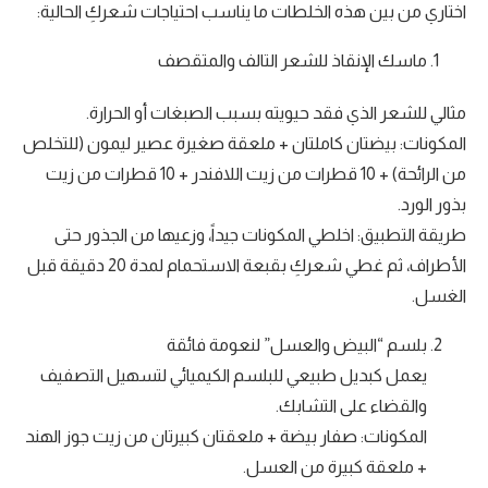
اختاري من بين هذه الخلطات ما يناسب احتياجات شعركِ الحالية:
ماسك الإنقاذ للشعر التالف والمتقصف
مثالي للشعر الذي فقد حيويته بسبب الصبغات أو الحرارة.
المكونات: بيضتان كاملتان + ملعقة صغيرة عصير ليمون (للتخلص
من الرائحة) + 10 قطرات من زيت اللافندر + 10 قطرات من زيت
بذور الورد.
طريقة التطبيق: اخلطي المكونات جيداً، وزعيها من الجذور حتى
الأطراف، ثم غطي شعركِ بقبعة الاستحمام لمدة 20 دقيقة قبل
الغسل.
بلسم “البيض والعسل” لنعومة فائقة
يعمل كبديل طبيعي للبلسم الكيميائي لتسهيل التصفيف
والقضاء على التشابك.
المكونات: صفار بيضة + ملعقتان كبيرتان من زيت جوز الهند
+ ملعقة كبيرة من العسل.