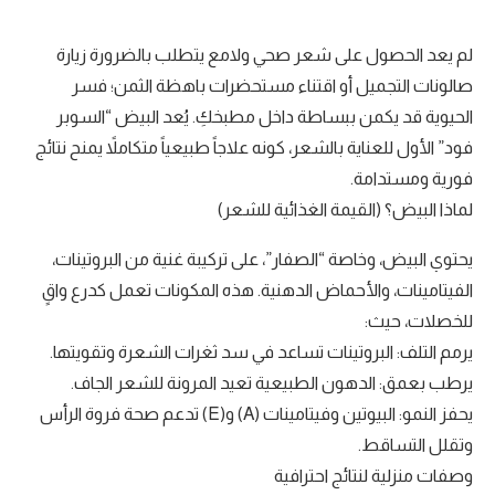
لم يعد الحصول على شعر صحي ولامع يتطلب بالضرورة زيارة
صالونات التجميل أو اقتناء مستحضرات باهظة الثمن؛ فسر
الحيوية قد يكمن ببساطة داخل مطبخكِ. يُعد البيض “السوبر
فود” الأول للعناية بالشعر، كونه علاجاً طبيعياً متكاملاً يمنح نتائج
فورية ومستدامة.
لماذا البيض؟ (القيمة الغذائية للشعر)
يحتوي البيض، وخاصة “الصفار”، على تركيبة غنية من البروتينات،
الفيتامينات، والأحماض الدهنية. هذه المكونات تعمل كدرع واقٍ
للخصلات، حيث:
يرمم التلف: البروتينات تساعد في سد ثغرات الشعرة وتقويتها.
يرطب بعمق: الدهون الطبيعية تعيد المرونة للشعر الجاف.
يحفز النمو: البيوتين وفيتامينات (A) و(E) تدعم صحة فروة الرأس
وتقلل التساقط.
وصفات منزلية لنتائج احترافية