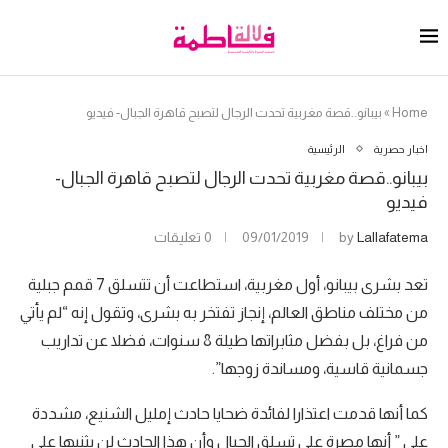
Home
»
بيبانو..قصة مغربية تحدت الرجال لتصبح قاهرة الجبال- فيديو
اخبار حصرية
الرئيسية
بيبانو..قصة مغربية تحدت الرجال لتصبح قاهرة الجبال-
فيديو
Lallafatema
by
09/01/2019
0 تعليقات
تعد بشرى بيبانو، أول مغربية، استطاعت أن تتسلق 7 قمم جبلية
من مختلف مناطق العالم، إنجاز تفتخر به بشرى، وتقول إنه “لم يأتي
من فراغ، بل بفضل مثابراتها طيلة 8 سنوات، فضلا عن تداريب
جسمانية قاسية، ومساندة زوجها”.
كما أنها قدمت اعتذارا لفائدة ضحايا حادث إمليل الشنيع، مشددة
على ” أنها مصرة على تسلق الجبال وأن هذا الحادث لن يثنيها على