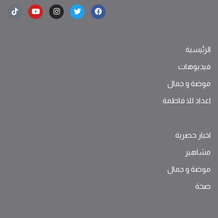
الرئيسية
فيديوهات
موضة ‫و‬ ‫‬‫جمال‬
اعداد للا فاطمة
اخبار حصرية
مشاهير
موضة ‫و‬ ‫‬‫جمال‬
صحة