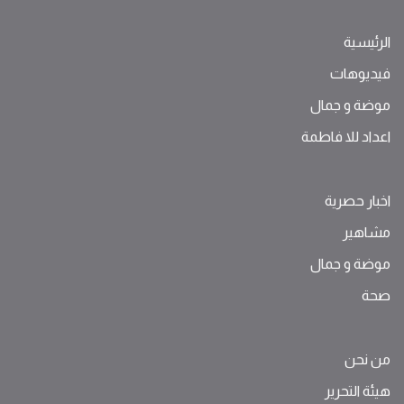
الرئيسية
فيديوهات
موضة ‫و‬ ‫‬‫جمال‬
اعداد للا فاطمة
اخبار حصرية
مشاهير
موضة ‫و‬ ‫‬‫جمال‬
صحة
من نحن
هيئة التحرير