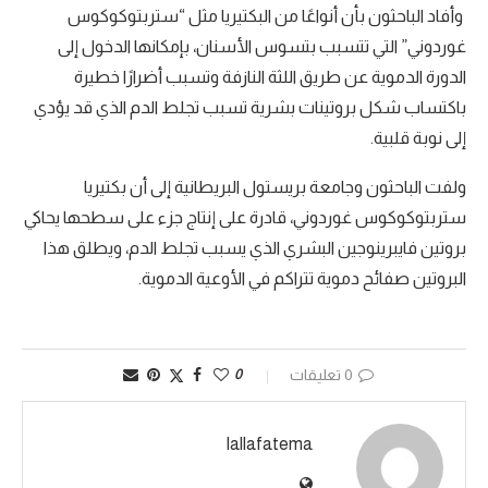
وأفاد الباحثون بأن أنواعًا من البكتيريا مثل “ستربتوكوكوس
غوردوني” التي تتسبب بتسوس الأسنان، بإمكانها الدخول إلى
الدورة الدموية عن طريق اللثة النازفة وتسبب أضرارًا خطيرة
باكتساب شكل بروتينات بشرية تسبب تجلط الدم الذي قد يؤدي
إلى نوبة قلبية.
ولفت الباحثون وجامعة بريستول البريطانية إلى أن بكتيريا
ستربتوكوكوس غوردوني، قادرة على إنتاج جزء على سطحها يحاكي
بروتين فايبرينوجين البشري الذي يسبب تجلط الدم، ويطلق هذا
البروتين صفائح دموية تتراكم في الأوعية الدموية.
0 تعليقات
0
lallafatema