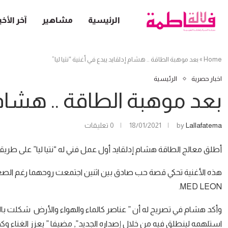
الرئيسية
مشاهير
آخر الأخب
Home
»
بعد موهبة الطاقة .. هشام إدلقايد يبدع في أغنية “نتيا ليا”
اخبار حصرية
الرئيسية
بعد موهبة الطاقة .. هشام إد
Lallafatema
by
18/01/2021
0 تعليقات
أطلق معالج الطاقة هشام إدلقايد أول عمل فني له “نتيا ليا” على طريق
هذه الأغنية تحكي قصة حب صادق بين اثنين اجتمعت روحهما رغم الصعا
MED LEON.
وأكد هشام في تصريح له أن ” عناصر كالماء والهواء والأرض شكلت بال
استلهمه لينطلق فيه من خلال إصداره الجديد”, مضيفا ” يعزز الغناء وكذ