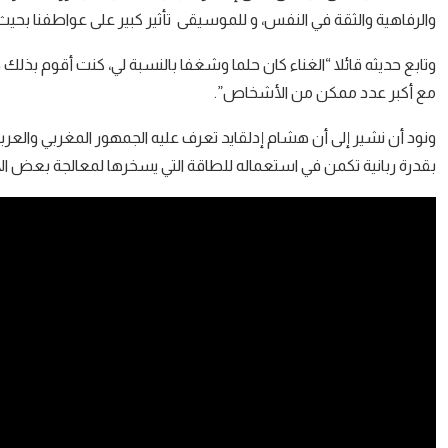
والرفاهية والثقة في النفس، و للموسيقى تأثير كبير على عواطفنا بح
وتابع حديثه قائلا “الغناء كان حلما وشغفا بالنسبة لي، كنت أقوم بذل
مع أكبر عدد ممكن من الأشخاص”.
ونود أن نشير إلى أن هشام إدلقايد تعرف عليه الجمهور المغربي والعر
بقدرة ربانية تكمن في استعماله للطاقة التي يسخرها لمعالجة بعض الأ