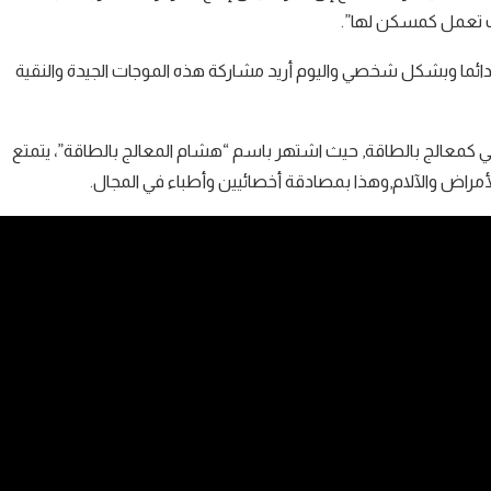
يث تعمل كمسكن لها”.
ك دائما وبشكل شخصي واليوم أريد مشاركة هذه الموجات الجيدة والنقية
بي كمعالج بالطاقة, حيث اشتهر باسم “هشام المعالج بالطاقة”، يتمتع
مراض والآلام,وهذا بمصادقة أخصائيين وأطباء في المجال.