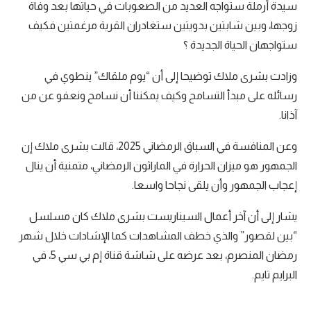
سيدة أرملة ستواجه العديد من الصعوبات في حياتها بعد وفاة
زوجها، وبين شابتين بدويتين ستغادران القرية مرغمتين فكيف
ستواجهان الحياة الجديدة ؟
وزادت بشرى ملاك توضيحا إلى أن “يوم ملقاك” ينطوي في
رسائله على مبدأ التسامح وكيف يمكننا أن نسامح ونعفو عن من
آذانا.
وعن المنافسة في السباق الرمضاني 2025، قالت بشرى ملاك إن
الجمهور هو ميزان الحرارة في الماراثون الرمضاني، متمنية أن ينال
إعجاب الجمهور وأن يلقى نجاحا واسعا.
يشار إلى أن آخر أعمال السيناريست بشرى ملاك كان مسلسل
“بين لقصور” والذي خطف المشاهدات كما الإشادات خلال شهر
رمضان المنصرم، بعد عرضه على شاشة قناة إم بي سي 5، في
البرايم تايم.