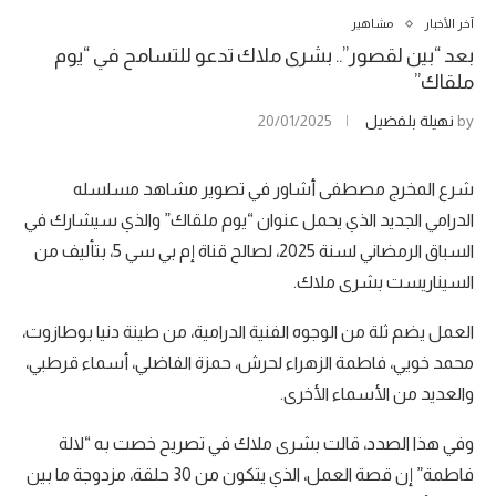
آخر الأخبار
مشاهير
بعد “بين لقصور”.. بشرى ملاك تدعو للتسامح في “يوم
ملقاك”
by
نهيلة بلفضيل
20/01/2025
شرع المخرج مصطفى أشاور في تصوير مشاهد مسلسله
الدرامي الجديد الذي يحمل عنوان “يوم ملقاك” والذي سيشارك في
السباق الرمضاني لسنة 2025، لصالح قناة إم بي سي 5، بتأليف من
السيناريست بشرى ملاك.
العمل يضم ثلة من الوجوه الفنية الدرامية، من طينة دنيا بوطازوت،
محمد خويي، فاطمة الزهراء لحرش، حمزة الفاضلي، أسماء قرطبي،
والعديد من الأسماء الأخرى.
وفي هذا الصدد، قالت بشرى ملاك في تصريح خصت به “لالة
فاطمة” إن قصة العمل، الذي يتكون من 30 حلقة، مزدوجة ما بين