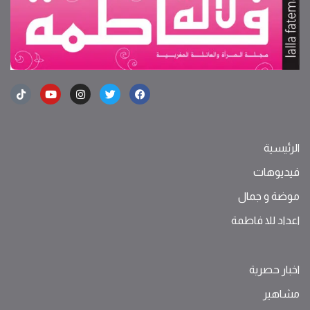
الرئيسية
فيديوهات
موضة ‫و‬ ‫‬‫جمال‬
اعداد للا فاطمة
اخبار حصرية
مشاهير