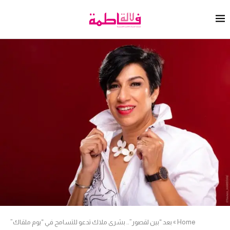
Home
»
بعد “بين لقصور”.. بشرى ملاك تدعو للتسامح في “يوم ملقاك”