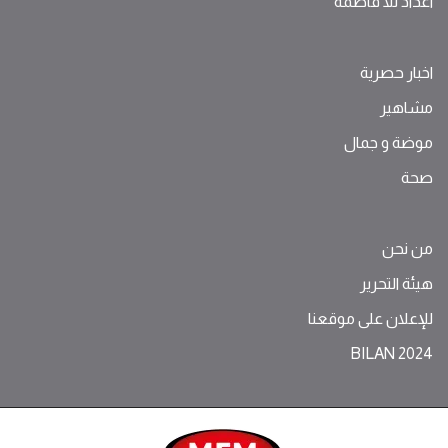
اعداد للا فاطمة
اخبار حصرية
مشاهير
موضة ‫و‬ ‫‬‫جمال‬
صحة
من نحن
هيئة التحرير
للإعلان على موقعنا
BILAN 2024