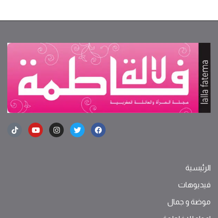
الرئيسية
فيديوهات
موضة ‫و‬ ‫‬‫جمال‬