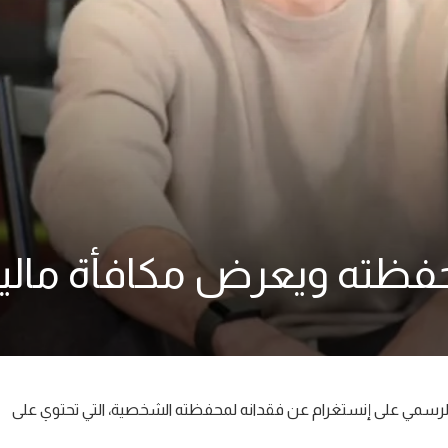
فظته ويعرض مكافأة مالية
 الرسمي على إنستغرام عن فقدانه لمحفظته الشخصية، التي تحتوي على