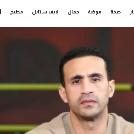
ار
صحة
موضة
جمال
لايف ستايل
مطبخ
أ