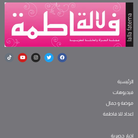
الرئيسية
فيديوهات
موضة ‫و‬ ‫‬‫جمال‬
اعداد للا فاطمة
اخبار حصرية