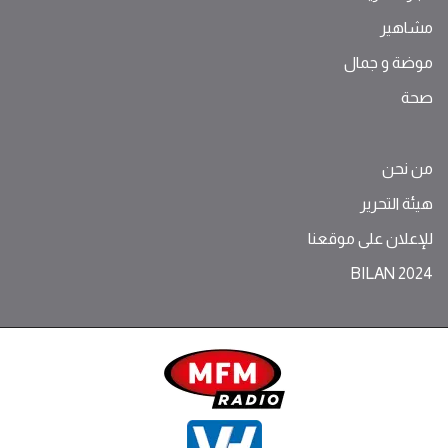
مشاهير
موضة ‫و‬ ‫‬‫جمال‬
صحة
من نحن
هيئة التحرير
للإعلان على موقعنا
BILAN 2024