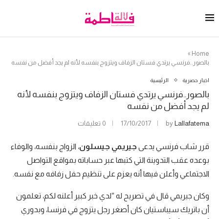
»
Home
بالصور..فرنسي يرتدي فستان الزفاف ويتزوج بنفسه لأنه لم يجد أفضل من نفسه
اخبار حصرية
الرئيسية
بالصور..فرنسي يرتدي فستان الزفاف ويتزوج بنفسه لأنه
لم يجد أفضل من نفسه
Lallafatema
by
17/10/2017
0 تعليقات
قرر شاب فرنسي يدعى
جيريمي جيسلون
، الزواج بنفسه، والوفاء
بوعده عقب التدوينة التي كتبها عبر حساباته بمواقع التواصل
الاجتماعي وأعلن فيها أنه يعزم على تنظيم حفل زفافه مع نفسه.
وكان جيريمي قال في تصريح له “لدي خبر كبير أعلنه لكم، تعلمون
أن باتريك سيباستيان كان أصغر رجل يتزوج في فرنسا، وبدوري