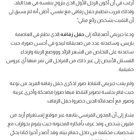
أرغب في أن أكون الرجل الأول الذي يتزوج بنفسه في هذا البلد،
ولذلك قررت تنظيم حفل زفافي مع نفسي. أظن أنه لم يسبق لي
أن التقيت بشخص رائع مثلي”.
ودعا جيريمي أصدقائه إلى
حفل زفافه
الذي نظم في العاصمة
باريس، وساعدته عدد من صديقاته ليبدو في أحسن صورة، حيث
ساعدنه على التخلص من الشعر الزائد وووضع الزينة وارتداء
الفستان الأبيض إلى غير ذلك من المراحل التي تمر منها أي عروس
حقيقية.
ولم يفت جيريمي التقاط صور لذكرى حفل زفافه الفريد من نوعه
حيث قام بجلسة تصوير التقط فيها صورا مضحكة وأخرى غريبة
وصور مع أصدقائه الذين حضروا حفل الزفاف.
يشار إلى أن المدون الفرنسي يتابعه عبر موقع إنستغرام أزيد من
مليون شخص، وقد عرف بأفكاره المجنونة حيث يقوم بحوارات مع
شخصيات مختلفة من داخل حمام بيته، وقد أصدر أخيرا كتابا يحكي