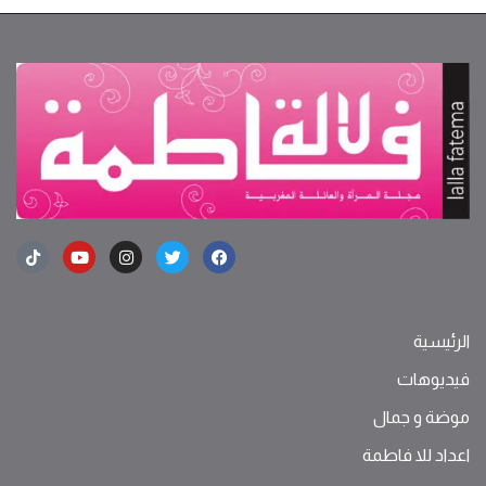
الرئيسية
فيديوهات
موضة ‫و‬ ‫‬‫جمال‬
اعداد للا فاطمة