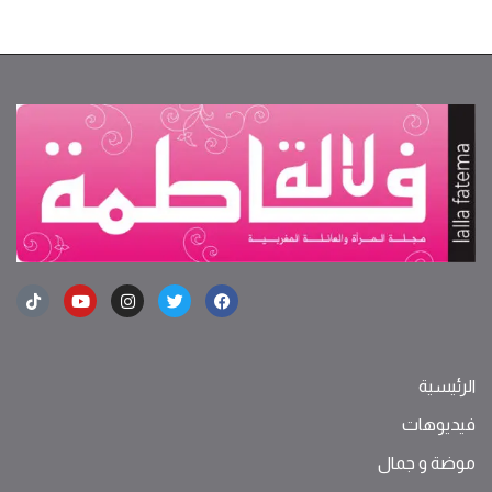
الرئيسية
فيديوهات
موضة ‫و‬ ‫‬‫جمال‬