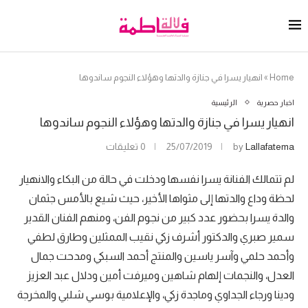
Home
»
انهيار يسرا في جنازة والدتها وهؤلاء النجوم ساندوها
اخبار حصرية
الرئيسية
انهيار يسرا في جنازة والدتها وهؤلاء النجوم ساندوها
Lallafatema
by
25/07/2019
0 تعليقات
لم تتمالك الفنانة يسرا نفسها ودخلت في حالة من البكاء والانهيار
لحظة وداع والدتها إلى مثواها الأخير، حيث شيع بالأمس جثمان
والدة يسرا بحضور عدد كبير من نجوم الفن، ومنهم الفنان القدير
سمير صبري والدكتور أشرف زكي نقيب الممثلين وطارق لطفي
وأحمد حلمي وآسر ياسين والمنتج أحمد السبكي ومدحت جمال
العدل، والنجمات إلهام شاهين وميرفت أمين ودلال عبد العزيز
ودينا ورجاء الجداوي وماجدة زكي، والإعلامية بوسي شلبي والمخرجة