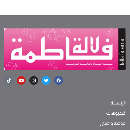
الرئيسية
فيديوهات
موضة ‫و‬ ‫‬‫جمال‬