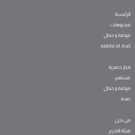
الرئيسية
فيديوهات
موضة ‫و‬ ‫‬‫جمال‬
اعداد للا فاطمة
اخبار حصرية
مشاهير
موضة ‫و‬ ‫‬‫جمال‬
صحة
من نحن
هيئة التحرير