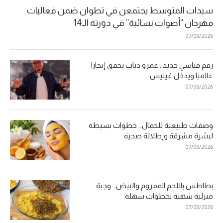
سيدات المتوسط يجتمعن في تطوان ضمن فعاليات
مهرجان “أصوات نسائية” في دورته الـ14
07/08/2026
رقم قياسي جديد.. عمرو دياب يحقق إنجازا
عالميا ويدخل غينيس
07/08/2026
وصفات طبيعية للجمال… خطوات بسيطة
لبشرة مشرقة وإطلالة صحية
07/08/2026
بطاطس باللحم المفروم والبيض… وجبة
منزلية شهية بخطوات سهلة
07/08/2026