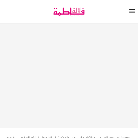
Home
»
النجم العالمي جيانكارلو إسبوسيتو يكشف تفاصيل زيارته للمغرب – فيديو