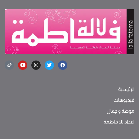
الرئيسية
فيديوهات
موضة ‫و‬ ‫‬‫جمال‬
اعداد للا فاطمة