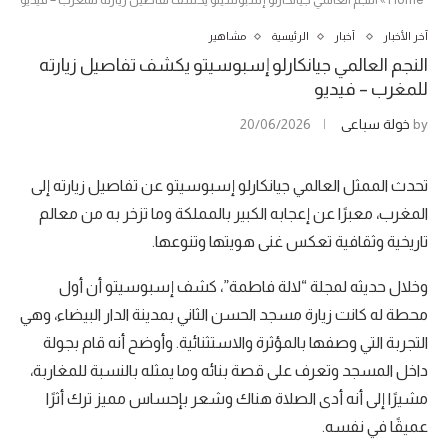
آخر الأخبار
أخبار
الرئيسية
مشاهير
النجم العالمي جيانكارلو إسبوسيتو يكشف تفاصيل زيارته
للمغرب – فيديو
by
خولة سباعي
20/06/2026
تحدث الممثل العالمي جيانكارلو إسبوسيتو عن تفاصيل زيارته إلى
المغرب، معبرًا عن إعجابه الكبير بالمملكة وما تزخر به من معالم
تاريخية وثقافية تعكس غنى هويتها وتنوعها.
وخلال حديثه لمجلة “لالة فاطمة”، كشف إسبوسيتو أن أول
محطة له كانت زيارة مسجد الحسن الثاني بمدينة الدار البيضاء، وهي
التجربة التي وصفها بالمؤثرة والاستثنائية. وأوضح أنه قام بجولة
داخل المسجد وتعرف على قصة بنائه وما يمثله بالنسبة للمغاربة،
مشيرًا إلى أنه أدى الصلاة هناك وشعر بإحساس مميز ترك أثرًا
عميقًا في نفسه.