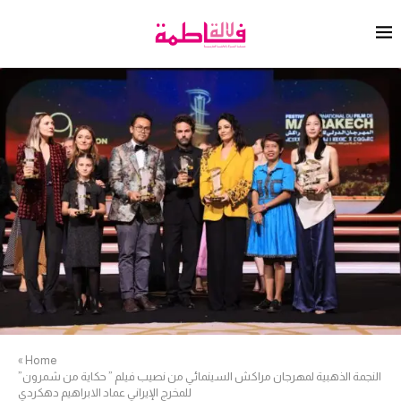
»
Home
النجمة الذهبية لمهرجان مراكش السينمائي من نصيب فيلم ” حكاية من شمرون”
للمخرج الإيراني عماد الابراهيم دهكردي