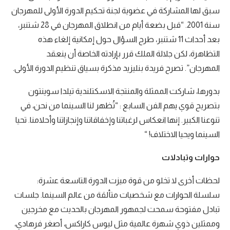
سبق لها المشاركة في عضوية لجنة تحكيم الدورة الأولى للمهرجان
سنة 2001. “قبل بضعة أيام من انطلاق المهرجان في 28 شتنبر،
بعد أحداث 11 شتنبر، طرح السؤال حول إمكانية إلغاء هذه
التظاهرة، لكن جلالة الملك قرر بإرادته الخاصة أن ينعقد
المهرجان”. تصرح فريدة بنليزيد مذكرة بسياق تنظيم الدورة الأولى.
بدورها، شاركت الممثلة والمنتجة الاسكتلندية تيلدا سوينتون
بتصريح قوي يهم الفن السابع : “تُظهر لنا السينما من نحن، في
تنوعنا الكبير. إنها انعكاس لرغباتنا وإخفاقاتنا وإنجازاتنا وأحلامنا. تحيا
السينما ويحيا الاختلاف! “
حوارات وتبادلات
لحظات أخرى لا تخلو من قوة ميزت الدورة التاسعة عشرة:
سلسلة الحوارات مع شخصيات متألقة من عالم السينما. جلسات
تبادل مفتوحة سمحت لجمهور المهرجان بالحديث مع مخرجين
وممثلين ذوي شهرة عالمية مثل ليوس كاراكس، أصغر فرهادي،