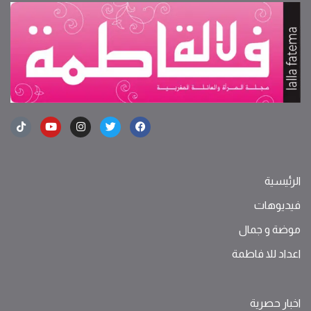
الرئيسية
فيديوهات
موضة ‫و‬ ‫‬‫جمال‬
اعداد للا فاطمة
اخبار حصرية