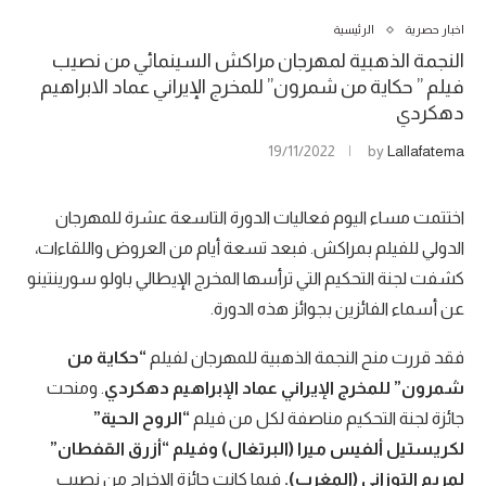
اخبار حصرية
الرئيسية
النجمة الذهبية لمهرجان مراكش السينمائي من نصيب
فيلم ” حكاية من شمرون” للمخرج الإيراني عماد الابراهيم
دهكردي
19/11/2022
by
Lallafatema
اختتمت مساء اليوم فعاليات الدورة التاسعة عشرة للمهرجان
الدولي للفيلم بمراكش. فبعد تسعة أيام من العروض واللقاءات،
كشفت لجنة التحكيم التي ترأسها المخرج الإيطالي باولو سورينتينو
عن أسماء الفائزين بجوائز هذه الدورة.
فقد قررت منح النجمة الذهبية للمهرجان لفيلم
“حكاية من
شمرون” للمخرج الإيراني عماد الإبراهيم دهكردي
. ومنحت
جائزة لجنة التحكيم مناصفة لكل من فيلم
“الروح الحية”
لكريستيل ألفيس ميرا (البرتغال) وفيلم “أزرق القفطان”
لمريم التوزاني (المغرب).
فيما كانت جائزة الإخراج من نصيب