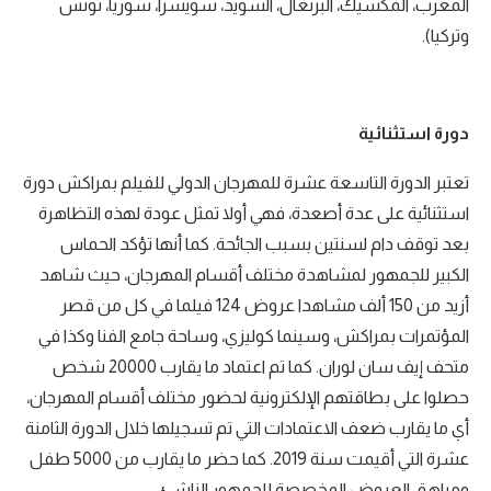
المغرب، المكسيك، البرتغال، السويد، سويسرا، سوريا، تونس
وتركيا).
دورة استثنائية
تعتبر الدورة التاسعة عشرة للمهرجان الدولي للفيلم بمراكش دورة
استثنائية على عدة أصعدة، فهي أولا تمثل عودة لهذه التظاهرة
بعد توقف دام لسنتين بسبب الجائحة. كما أنها تؤكد الحماس
الكبير للجمهور لمشاهدة مختلف أقسام المهرجان، حيث شاهد
أزيد من 150 ألف مشاهدا عروض 124 فيلما في كل من قصر
المؤتمرات بمراكش، وسينما كوليزي، وساحة جامع الفنا وكذا في
متحف إيف سان لوران. كما تم اعتماد ما يقارب 20000 شخص
حصلوا على بطاقتهم الإلكترونية لحضور مختلف أقسام المهرجان،
أي ما يقارب ضعف الاعتمادات التي تم تسجيلها خلال الدورة الثامنة
عشرة التي أقيمت سنة 2019. كما حضر ما يقارب من 5000 طفل
ومراهق العروض المخصصة للجمهور الناشئ.