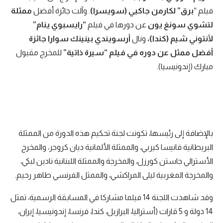
فيلم “
برق” لكارمن جاكيي (سويسرا)
. وآلت جائزة أفضل
ممثلة
لتشوي سونغ يون
عن دورها في فيلم
“رايسبوي ينام”
لأنتوني شيم (كندا)،
ونال
أرسويندي بينينك سوارا جائزة
أفضل ممثل عن دوره في فيلم “سيرة ذاتية”
للمخرج مقبول
مبارك (إندونيسيا).
بالإضافة إلى رئيسها، تكونت لجنة تحكيم هذه الدورة من الممثلة
البريطانية فانيسا كيربي، والممثلة الألمانية ديان كروجر، والمخرج
الأسترالي جاستن كورزل، والمخرجة والممثلة اللبنانية نادين لبكي،
والمخرجة المغربية ليلى المراكشي، والممثل الفرنسي طاهر رحيم.
وقد شاهدت اللجنة 14 فيلما مشاركا في المسابقة الرسمية، تمثل
14 دولة و 5 قارات (أستراليا، البرازيل، كندا، فرنسا، إندونيسيا، إيران،