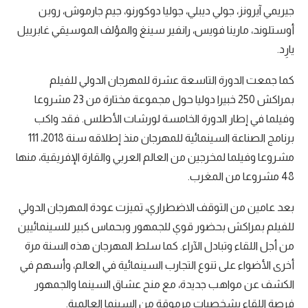
جيريمي آيرونز، جولي ديبلي، جوليا دوكورنو، جيم جارموش، روبن
أوستلوند، مارينا فويس، رانفير سينغ والمؤلف الموسيقي غابرييل
يارِد.
كما جمعت الدورة التاسعة عشرة للمهرجان الدولي للفيلم
بمراكش 250 خبيرا دوليا حول مجموعة مختارة من 23 مشروعا
وفيلما في إطار الدورة الخامسة لورشات الأطلس. فقد واكب
برنامج الصناعة السينمائية للمهرجان منذ إطلاقه سنة 2018، 111
مشروعا وفيلما لمخرجين من العالم العربي والقارة الإفريقية، منها
48 مشروعا من المغرب.
بعد عامين من التوقف الاضطراري، تميزت عودة المهرجان الدولي
للفيلم بمراكش بحضور قوي للجمهور وبحماس كبير للسينمائيين
من أجل اللقاء وتبادل الآراء. كما سلط المهرجان هذه السنة مرة
أخرى الأضواء على تنوع التجارب السينمائية في العالم، وأسهم في
الكشف عن مواهب جديدة، مع منح عشاق السينما والجمهور
فرصة اللقاء بشخصيات مرموقة من السينما العالمية.