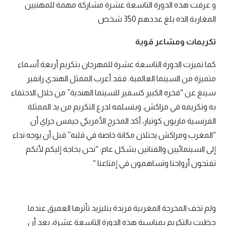
و عرفت هذه الدورة التاسعة عشرة مشاركة مهمة للمهنيين
المغاربة الذه بلغ عددهم 350 شخص
تكريمات ومشاعر قوية
كما تميزت الدورة التاسعة عشرة للمهرجان بتكريم أربعة أسماء
متميزة من السينما العالمية. فقد أعرب الممثل الهندي رانفير
سينغ عن “فخره الكبير كسفير للسينما الهندية” من خلال الاحتفاء
به وتكريمه في مراكش. وبتسلمه لدرع التكريم من يد الممثلة
الفرنسية ماريون كوتيار، أكد المخرج الأمريكي جيمس جراي أن
“المغرب ومراكش يحتلان مكانة خاصة في قلبه” قبل أن يوجه نداء
إلى السينمائيين والفنانين بشكل عام: “نحن بحاجة إليكم لأنكم
تفتحون أرواحنا وتساهمون في إمتاعنا “.
ولم تخف المخرجة المغربية فريدة بنليزيد تأثرها العميق عندما
حظيت بالتكريم بمناسبة هذه الدورة التاسعة عشرة، بعد أن