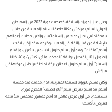
وعلى غرار الدورات السابقة، خصصت دورة 2022 من المهرجان
الدولي للفيلم بمراكش مكانا خاصة للسينما المغربية من خلال
برمجة تحتفي بجيل جديد من السينمائيين، والذين حظيت أعمالهم
بالإشادة من قبل النقاد في المغرب وخارجه. هكذا إذن، لاقت
أفلام “ملكات”، وهو أول فيلم طويل لياسمين بنكيران، والفيلم
الطويل الثاني لفيصل بوليفة “المحكور ما كي بكيش”، و “شظايا
السماء”، أول فيلم طويل لعدنان بركة، نجاحا كبيرا خلال عرضها في
مراكش.
وكان قسم بانوراما السينما المغربية، الذي قدمت فيه خمسة
أفلام، قد افتتح بعرض فيلم “أيام الصيف” للمخرج فوزي
بنسعيدي، في أول عرض عالمي له أمام جمهور متحمس ملأ قاعة
العرض بأكملها.