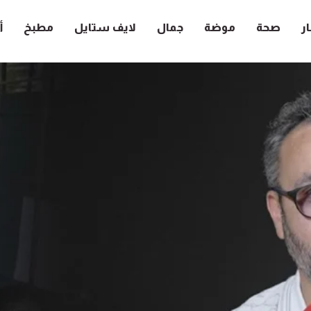
ار
صحة
موضة
جمال
لايف ستايل
مطبخ
أ