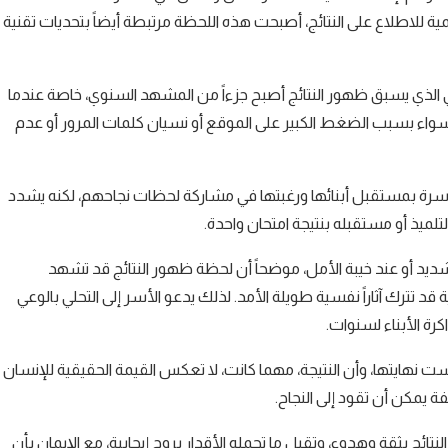
قمية للاطلاع على النتائج، أصبحت هذه اللحظة مرتبطة أيضاً بتحديات تقنية
الذي يسبق ظهور النتائج أصبح جزءاً من المشهد السنوي، خاصة عندما
 سواء بسبب الضغط الكبير على الموقع أو نسيان كلمات المرور أو عدم
الأسرة بمستقبل أبنائها ورغبتها في مشاركة لحظات نجاحهم، لكنه يشدد
لميذ أو مستقبله بنتيجة امتحان واحدة.
شديد أو عند خيبة الأمل، موضحاً أن لحظة ظهور النتائج قد تشهد
د تترك آثاراً نفسية طويلة الأمد. لذلك يدعو الأسر إلى التحلي بالوعي
كرة الأبناء لسنوات.
 نهايتها، وأن النتيجة، مهما كانت، لا تعكس القيمة الحقيقية للإنسان
 يمكن أن تقود إلى النجاح.
لنتائج بثقة وهدوء، وتقبل ما تحمله الأقدار بروح إيجابية، مع الإيمان بأن