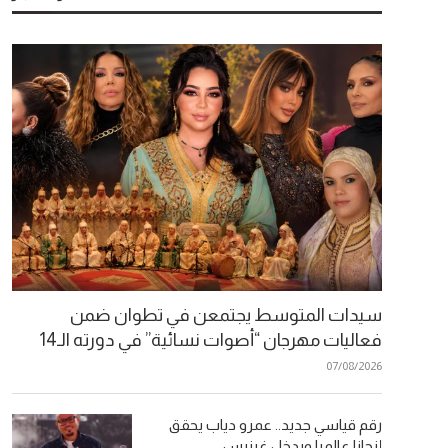
سيدات المتوسط يجتمعن في تطوان ضمن
فعاليات مهرجان “أصوات نسائية” في دورته الـ14
07/08/2026
رقم قياسي جديد.. عمرو دياب يحقق
إنجازا عالميا ويدخل غينيس