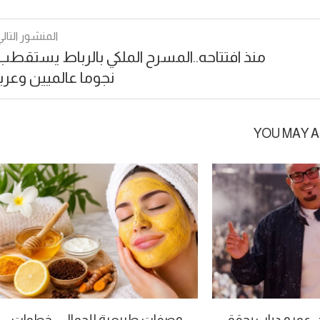
المنشور التالي
منذ افتتاحه..المسرح الملكي بالرباط يستقطب
نجوما عالميين وعربا
YOU MAY A
. عمرو دياب يحقق
وصفات طبيعية للجمال… خطوات