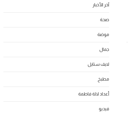
آخر الأخبار
مفتاحا لتجدد العضلات بعد الإصابة
مواقع التصوير ا
06/08/2026
صحة
26
موضة
جمال
لايف ستايل
مطبخ
أعداد لالة فاطمة
فيديو