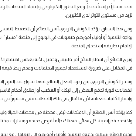
تحدد مساراً دراسياً جديداً. ومع التطور التكنولوجي واعتماد المنصات الر
تزيد من مستوى التوتر لدى الكثيرين.
وفي هذا السياق، يؤكد الكوتش التربوي أنس الصائغ أن الضغط النفسي 
يواجه التلاميذ أو أولياء أمورهم صعوبات في الولوج إلى منصة “مسار”،
الإلمام بطريقة استخدام المنصة.
ويرى الصائغ أن انتظار النتائج أمر طبيعي وجميل، لأنه يعكس اهتمام 
في المقابل على ضرورة الاستعداد لجميع الاحتمالات وعدم ربط قيمة الت
ويحذر الكوتش التربوي من ردود الفعل المبالغ فيها، سواء عند الفرح ال
انفعالات قوية تدفع البعض إلى البكاء أو الغضب أو إطلاق أحكام قاسية ق
واختيار الكلمات بعناية، لأن ما يُقال في تلك اللحظات يبقى محفوراً في ذا
كما يؤكد أنس الصائغ أن الامتحانات تبقى محطة من محطات الحياة وليست
ولا تحدد قدراته بشكل نهائي. فهناك دائماً فرص جديدة ومسارات مختلفة
وختم الصائغ رسالته بدعوة التلاميذ وأولياء أمورهم إلى التعامل مع ليلة ا