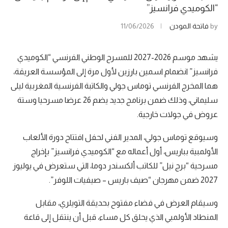
“الكوميدي فرانسيز”
by
فاتحة المودن
11/06/2026
يشهد موسم 2026-2027 للمسرح الوطني الفرنسي “الكوميدي
فرانسيز” انضمام اسمين بارزين لأول مرة إلى المؤسسة العريقة،
هما المخرج الفرنسي توماس جولي والكاتبة الفرنسية المغربية ليلى
سليماني، وذلك ضمن برنامج جديد يضم 26 عرضا مسرحيا وستة
عروض في جولات خارجية.
وسيوقع توماس جولي، المدير الفني لحفل افتتاح دورة الألعاب
الأولمبية بباريس، أول أعماله مع “الكوميدي فرانسيز” بإخراج
مسرحية “برج نيل” للكاتب ألكسندر دوما، التي ستعرض في يوليوز
2027 ضمن مهرجان “صيف باريس – صيفيات اللوفر”.
وسيقام العرض في فضاء مفتوح بحديقة التويلري، مقابل
المنطاد الأولمبي الذي يحلق كل مساء، قبل أن ينتقل إلى قاعة