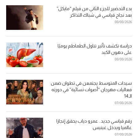
بدء التحضير للجزء الثاني من فيلم “مايكل”
بعد نجاح قياسي في شباك التذاكر
08/08/2026
دراسة تكشف تأثير تناول الطماطم يوميًا
على دهون الكبد
08/08/2026
سيدات المتوسط يجتمعن في تطوان ضمن
فعاليات مهرجان “أصوات نسائية” في دورته
الـ14
07/08/2026
رقم قياسي جديد.. عمرو دياب يحقق إنجازا
عالميا ويدخل غينيس
07/08/2026