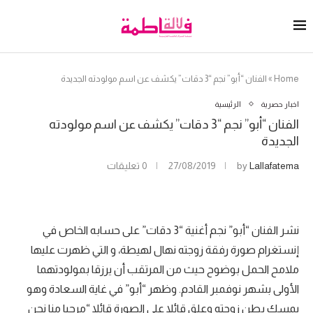
Home
»
الفنان “أبو” نجم “3 دقات” يكشف عن اسم مولودته الجديدة
اخبار حصرية
الرئيسية
الفنان “أبو” نجم “3 دقات” يكشف عن اسم مولودته
الجديدة
Lallafatema
by
27/08/2019
0 تعليقات
نشر الفنان “أبو” نجم أغنية “3 دقات” على حسابه الخاص في
إنستغرام صورة رفقة زوجته نهال لهيطة، و التي ظهرت عليها
ملامح الحمل بوضوح حيث من المرتقب أن يرزقا بمولودتهما
الأولى بشهر نوفمبر القادم. وظهر “أبو” في غاية السعادة وهو
يمسك بطن زوجته وعلق قائلا على الصورة قائلا “مرحبا منا نحن