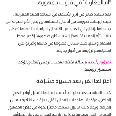
“أم المغاربة” في قلوب جمهورها
تعد سعاد صابر من أبرز الأسماء في الساحة الفنية المغربية .
حيث ارتبطت صورتها في أذهان المشاهدين بدور الأم الحنونة التي
جسدتها بإتقان في العديد من الأعمال الدرامية، ما جعلها تحظى
بلقب “أم المغاربة”. لهذا السبب، كان ظهورها الأخير محط
اهتمام واسع، حيث تساءل محبوها عن حالتها وأعربوا عن
اشتياقهم لرؤيتها في أدوار جديدة.
تقرؤون أيضا:
برسالة مليئة بالحب.. نرجس الحلاق تؤكد
استمرار زواجها
اعتزالها الفن بعد مسيرة مشرّفة
كانت الفنانة سعاد صابر قد أعلنت اعتزالها التمثيل أواخر العام
الماضي، مؤكدة أنها دخلت المجال الفني بعزة وستغادره بنفس
الكرامة. ورغم ذلك، لا يزال اسمها حاضرًا بقوة في ذاكرة الجمهور
المغربي. الذي يعتبرها جزءًا من تاريخه الفني ويثني على عطائها