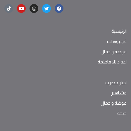
الرئيسية
فيديوهات
موضة ‫و‬ ‫‬‫جمال‬
اعداد للا فاطمة
اخبار حصرية
مشاهير
موضة ‫و‬ ‫‬‫جمال‬
صحة