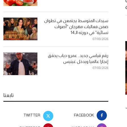
سيدات المتوسط يجتمعن في تطوان
ضمن فعاليات مهرجان “أصوات
نسائية” في دورته الـ14
07/08/2026
رقم قياسي جديد.. عمرو دياب يحقق
إنجازا عالميا ويدخل غينيس
07/08/2026
تابعنا
رقم قياسي جديد.. عمرو دياب يحقق
وصفات طبيعي
إنجازا عالميا ويدخل غينيس
بسيطة لبشرة م
TWITTER
FACEBOOK
26
07/08/2026