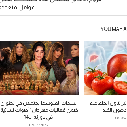
عوامل متعددة
YOU MAY A
ير تناول الطماطم
سيدات المتوسط يجتمعن في تطوان
 دهون الكبد
ضمن فعاليات مهرجان “أصوات نسائية”
في دورته الـ14
08/08/
07/08/2026