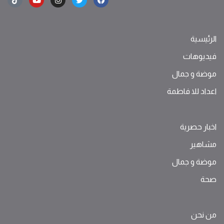
الرئيسية
فيديوهات
موضة ‫و‬ ‫‬‫جمال‬
اعداد للا فاطمة
اخبار حصرية
مشاهير
موضة ‫و‬ ‫‬‫جمال‬
صحة
من نحن