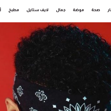
ار
صحة
موضة
جمال
لايف ستايل
مطبخ
أ