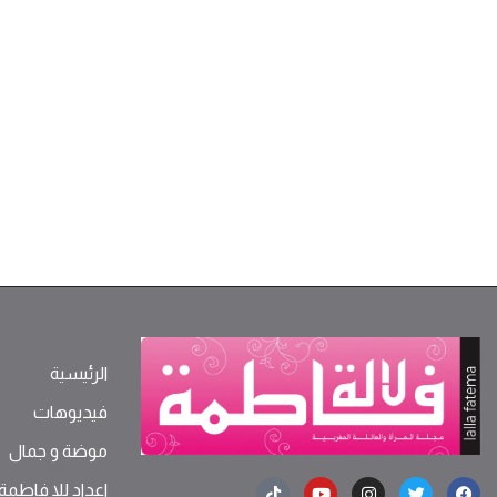
الرئيسية
فيديوهات
موضة ‫و‬ ‫‬‫جمال‬
اعداد للا فاطمة