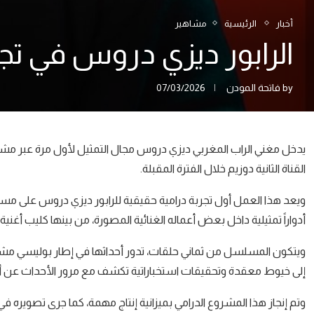
أخبار
الرئيسية
مشاهير
الرابور ديزي دروس في تجر
by
فاتحة المودن
07/03/2026
القناة الثانية دوزيم خلال الفترة المقبلة.
ويعد هذا العمل أول تجربة درامية حقيقية للرابور ديزي دروس على م
أدواراً تمثيلية داخل بعض أعماله الغنائية المصورة، من بينها كليب أغني
ويتكون المسلسل من ثماني حلقات، تدور أحداثها في إطار بوليسي مشو
إلى خيوط معقدة وتحقيقات استخباراتية تكشف مع مرور الأحداث عن أس
وتم إنجاز هذا المشروع الدرامي بميزانية إنتاج مهمة، كما جرى تصويره في