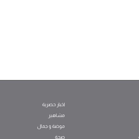
اخبار حصرية
مشاهير
موضة ‫و‬ ‫‬‫جمال‬
صحة