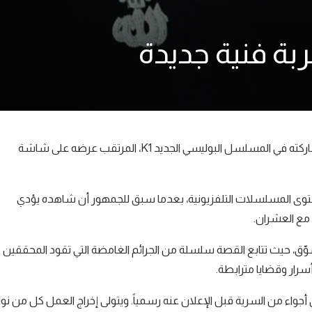
بة فنية جديدة
يدخل مغني الراب المغربي ديزي دروس مجال التمثيل لأول مرة عبر مشاركته في المسلسل البوليسي الجديد K1، المرتقب عرضه على شاشة
ستوى المسلسلات التلفزيونية، بعدما سبق للجمهور أن شاهده يؤدي
ة مع العشران.
ّق، حيث تتابع القصة سلسلة من الجرائم الغامضة التي تقود المحققين
رار وقضايا مترابطة.
 أجواء من السرية قبل الإعلان عنه رسمياً. ويتولى إخراج العمل كل من نور