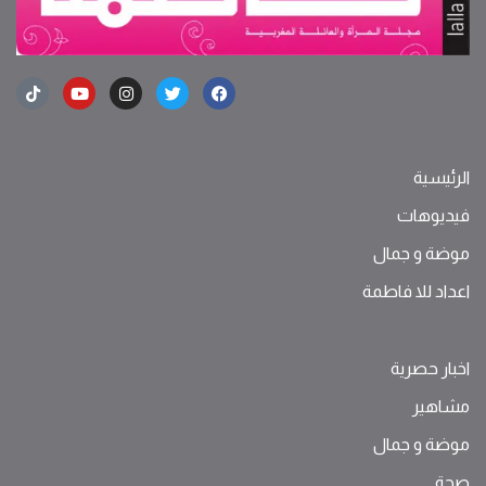
الرئيسية
فيديوهات
موضة ‫و‬ ‫‬‫جمال‬
اعداد للا فاطمة
اخبار حصرية
مشاهير
موضة ‫و‬ ‫‬‫جمال‬
صحة