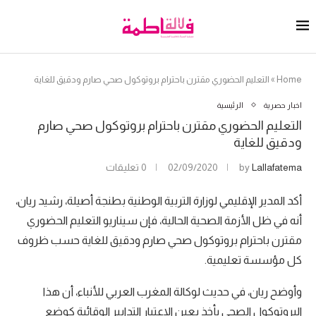
Home
»
التعليم الحضوري مقترن باحترام بروتوكول صحي صارم ودقيق للغاية
اخبار حصرية
الرئيسية
التعليم الحضوري مقترن باحترام بروتوكول صحي صارم
ودقيق للغاية
Lallafatema
by
02/09/2020
0 تعليقات
أكد المدير الإقليمي لوزارة التربية الوطنية بطنجة أصيلة، رشيد ريان،
أنه في ظل الأزمة الصحية الحالية، فإن سيناريو التعليم الحضوري
مقترن باحترام بروتوكول صحي صارم ودقيق للغاية حسب ظروف
كل مؤسسة تعليمية.
وأوضح ريان، في حديث لوكالة المغرب العربي للأنباء، أن هذا
البروتوكول الصحي يأخذ بعين الاعتبار التدابير الوقائية كوضع