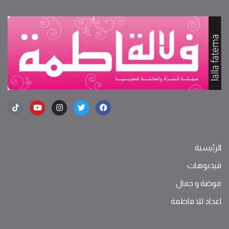
الرئيسية
فيديوهات
موضة ‫و‬ ‫‬‫جمال‬
اعداد للا فاطمة