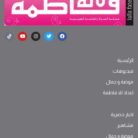
الرئيسية
فيديوهات
موضة ‫و‬ ‫‬‫جمال‬
اعداد للا فاطمة
اخبار حصرية
مشاهير
موضة ‫و‬ ‫‬‫جمال‬