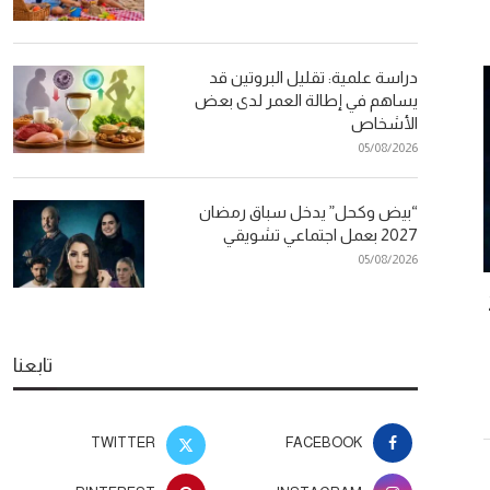
دراسة علمية: تقليل البروتين قد
يساهم في إطالة العمر لدى بعض
الأشخاص
05/08/2026
“بيض وكحل” يدخل سباق رمضان
2027 بعمل اجتماعي تشويقي
05/08/2026
2
بعد أيام من طرحها.. أغنية نورة فتحي
أفضل الوصفات
وماعز تتصدر المشاهدات بـ15 مليون
الأظافر وت
مشاهدة
تابعنا
26
05/08/2026
TWITTER
FACEBOOK