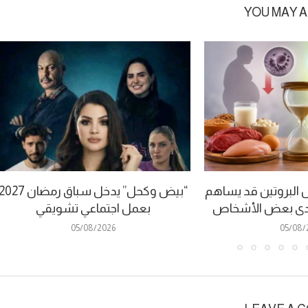
YOU MAY A
ل البروتين قد يساهم
“بيض وكحل” يدخل سباق رمضان 027
 لدى بعض الأشخاص
بعمل اجتماعي تشويقي
05/08/2026
05/08/