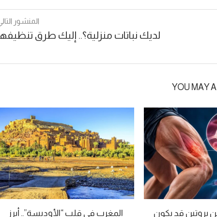
المنشور التالي
لديك نباتات منزلية؟.. إليك طرق تنظيفها
YOU MAY A
 بروتين قد يكون
المغرب في قلب “الأوديسة”.. أبرز