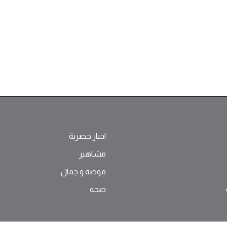
اخبار حصرية
مشاهير
موضة ‫و‬ ‫‬‫جمال‬
صحة