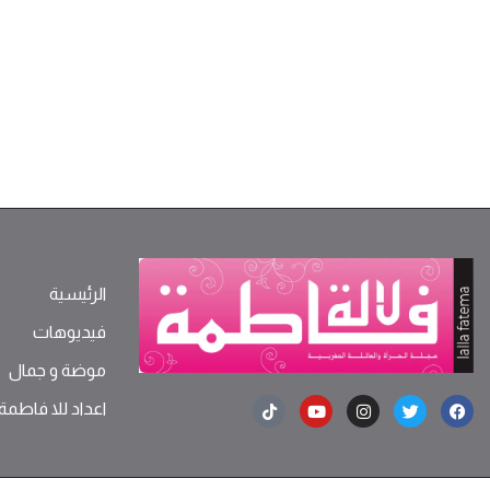
الرئيسية
فيديوهات
موضة ‫و‬ ‫‬‫جمال‬
اعداد للا فاطمة