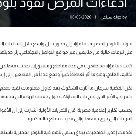
ادعاءات المرض تقود بلوج
by
خولة سباعي
08/05/2026
تحولت البلوجر المصرية دنيا فؤاد إلى محور جدل واسع خلال الساعات ا
على تبرعات مالية من متابعين عبر مواقع التواصل الاجتماعي، إثر حديث
كانت دنيا فؤاد قد ظهرت في عدة مقاطع ومنشورات تحدثت فيها عن و
تكاليف العلاج، وهو ما أثار تعاطفاً كبيراً ودفع عدداً من المتابعين إلى 
لكن القضية سرعان ما أثارت الشكوك بعد تداول معلومات تفيد بعدم وجود
بالمرض، الأمر الذي فتح باب التساؤلات حول حقيقة الرواية التي قدمتها 
بحسب تقارير إعلامية مصرية، فإن التحريات الأولية أشارت إلى أن الأمو
التبرعات التي جرى جمعها، والتي قدرت بمبالغ مالية كبيرة.
تقدمت إحدى الصحفيات ببلاغ رسمي تتهم فيه البلوجر المصرية باستغل