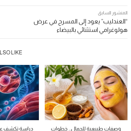
المنشور السابق
“العندليب” يعود إلى المسرح في عرض
هولوغرامي استثنائي بالبيضاء
LSO LIKE
وصفات طبيعية للجمال… خطوات
دراسة تكشف عن