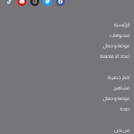
الرئيسية
فيديوهات
موضة ‫و‬ ‫‬‫جمال‬
اعداد للا فاطمة
اخبار حصرية
مشاهير
موضة ‫و‬ ‫‬‫جمال‬
صحة
من نحن