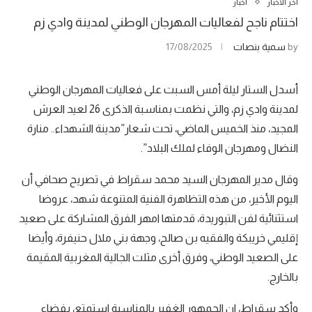
آخر الأخبار
أخبار
اختتام ناجح لفعاليات المهرجان الوطني لمدينة وادي زم
by
سمية بنصات
17/08/2025
أسدل الستار ليلة أمس السبت على فعاليات المهرجان الوطني
لمدينة وادي زم، والتي نظمت بمناسبة الذكرى 26 لعيد العرش
المجيد، منذ الخميس الماضي، تحت شعار”مدينة الشهداء.. منارة
النضال ومهرجان الوفاء لملك البلاد”.
وقال مدير المهرجان السيد محمد سقراط في تصريح صحافي أن
اليوم الأخير، من هذه التظاهرة الفنية المتنوعة شهد، عروضا
استثنائية لفن التبوريدة، قدمتها امهر الفرق المشاركة على صعيد
إقليمي خريبكة والفقيه بن صالح، وجهة بني ملال حنيفرة، وأيضا
على الصعيد الوطني، وفرق أخرى مثلت الجالية المغربية المقيمة
بالخارج.
وأكد سقراط، ان الجمهور الغفير بالمناسبة استمتع، بفضاء