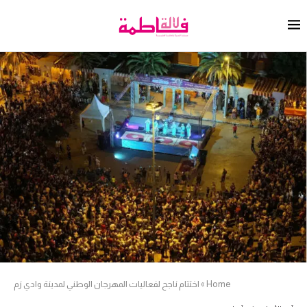
Home
»
اختتام ناجح لفعاليات المهرجان الوطني لمدينة وادي زم