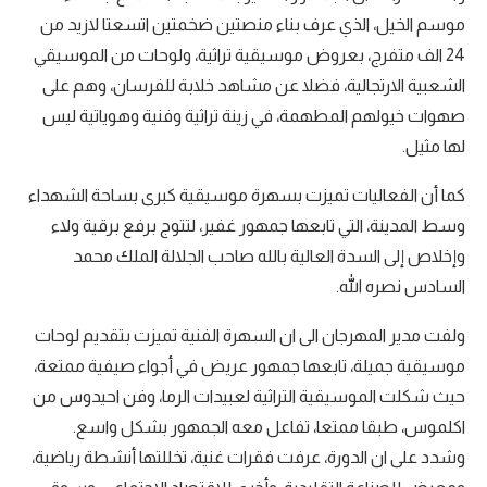
موسم الخيل، الذي عرف بناء منصتين ضخمتين اتسعتا لازيد من
24 الف متفرج، بعروض موسيقية تراثية، ولوحات من الموسيقي
الشعبية الارتجالية، فضلا عن مشاهد خلابة للفرسان، وهم على
صهوات خيولهم المطهمة، في زينة تراثية وفنية وهوياتية ليس
لها مثيل.
كما أن الفعاليات تميزت بسهرة موسيقية كبرى بساحة الشهداء
وسط المدينة، التي تابعها جمهور غفير، لتتوج برفع برقية ولاء
وإخلاص إلى السدة العالية بالله صاحب الجلالة الملك محمد
السادس نصره الله.
ولفت مدير المهرجان الى ان السهرة الفنية تميزت بتقديم لوحات
موسيقية جميلة، تابعها جمهور عريض في أجواء صيفية ممتعة،
حيث شكلت الموسيقية التراثية لعبيدات الرما، وفن احيدوس من
اكلموس، طبقا ممتعا، تفاعل معه الجمهور بشكل واسع.
وشدد على ان الدورة، عرفت فقرات غنية، تخللتها أنشطة رياضية،