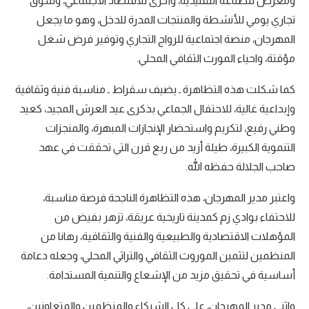
ومعرض للصناعة التقليدية، وأخرى للاقتصاد الاجتماعي، وسوق
تجاري يومي للأنشطة والمنتجات المدرة للدخل، وهو ما يجعل
المهرجان، منصة اجتماعية للرواج التجاري وتوفير فرض شغل
مؤقتة، واحياء المورث الثقافي المحلي.
كما شكلت هذه التظاهرة ـ يضيف سقراط ـ مناسبة فنية وثقافية
وإبداعية غالية، للاحتفال الجماعي بذكرى عيد العرش المجيد، كعيد
وطني رفيع، لتكريم واستحضار الإنجازات المبهرة، والمنجزات
التنموية الكبيرة، طيلة أزيد من ربع قرن التي تحققت في عهد
صاحب الجلالة حفظه الله.
واعتبر مدير المهرجان، هذه التظاهرة الناجحة فرصة مناسبة،
للاحتفاء بوادي زم كمدينة تاريخية عريقة، تزهر بفيض من
المؤهلات الاقتصادية والطبيعية والفنية والثقافية، رهانا من
المنظمين لتثمين الموروث الثقافي والتراثي المحلي، وجعله دعامة
أساسية في تحقيق مزيد من الإشعاع والتنمية المستدامة.
واثنى مدير المهرجان، على كل الشركاء والمنظمين والمتعاونين،